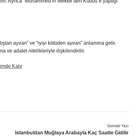
gelir. Ayrıca “Muhammed’in Mekke’den Kudüs’e yaptığı
ıştan ayıran” ve “iyiyi kötüden ayıran” anlamına gelir.
 ve adalet nitelikleriyle ilişkilendirilir.
Kimde Kalır
Sonraki Yazı
Istanbuldan Muğlaya Arabayla Kaç Saatte Gidilir