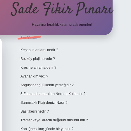
Sade Fikir Pınarı
Hayatına ferahlık katan pratik öneriler!
Sidebar
Son Yazılar
https://www.hiltonbetx.org/
Keşap’ın anlamı nedir ?
Bozköy plaji nerede ?
Kros ne anlama gelir ?
Avarlar kim yıktı ?
Abguşt hangi ülkenin yemeğidir ?
5 Element baharatları Nerede Kullanılır ?
Sarımsaklı Plajı denizi Nasıl ?
Basit kesri nedir ?
Tramer kaydı aracın değerini düşürür mü ?
Kan iğnesi kaç günde bir yapılır ?