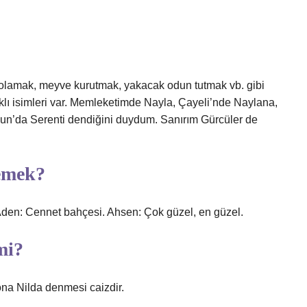
olamak, meyve kurutmak, yakacak odun tutmak vb. gibi
arklı isimleri var. Memleketimde Nayla, Çayeli’nde Naylana,
un’da Serenti dendiğini duydum. Sanırım Gürcüler de
demek?
 Aden: Cennet bahçesi. Ahsen: Çok güzel, en güzel.
mi?
na Nilda denmesi caizdir.