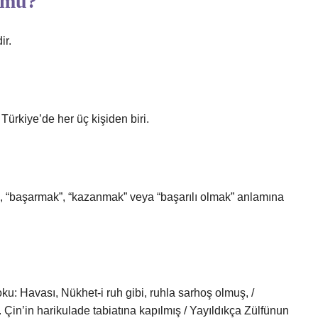
r mu?
ir.
 Türkiye’de her üç kişiden biri.
”, “başarmak”, “kazanmak” veya “başarılı olmak” anlamına
ş. Çin’in harikulade tabiatına kapılmış / Yayıldıkça Zülfünun