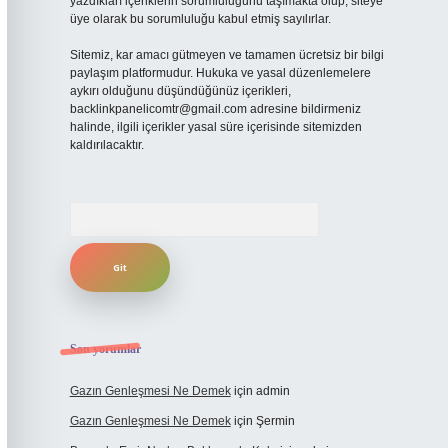
yazdıkları içeriklerin sorumluluğunu taşımakta olup, siteye
üye olarak bu sorumluluğu kabul etmiş sayılırlar.
Sitemiz, kar amacı gütmeyen ve tamamen ücretsiz bir bilgi
paylaşım platformudur. Hukuka ve yasal düzenlemelere
aykırı olduğunu düşündüğünüz içerikleri,
backlinkpanelicomtr@gmail.com
adresine bildirmeniz
halinde, ilgili içerikler yasal süre içerisinde sitemizden
kaldırılacaktır.
Arama
Son yorumlar
Gazın Genleşmesi Ne Demek
için
admin
Gazın Genleşmesi Ne Demek
için
Şermin