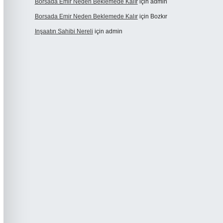
Borsada Emir Neden Beklemede Kalır
için
admin
Borsada Emir Neden Beklemede Kalır
için
Bozkır
Inşaatın Sahibi Nereli
için
admin