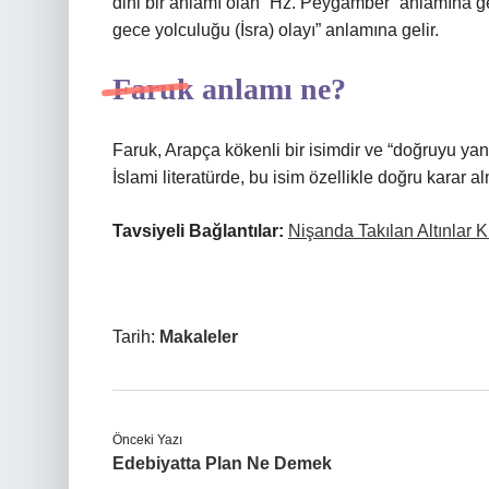
dini bir anlamı olan “Hz. Peygamber” anlamına 
gece yolculuğu (İsra) olayı” anlamına gelir.
Faruk anlamı ne?
Faruk, Arapça kökenli bir isimdir ve “doğruyu yanl
İslami literatürde, bu isim özellikle doğru karar alma
Tavsiyeli Bağlantılar:
Nişanda Takılan Altınlar 
Tarih:
Makaleler
Önceki Yazı
Edebiyatta Plan Ne Demek