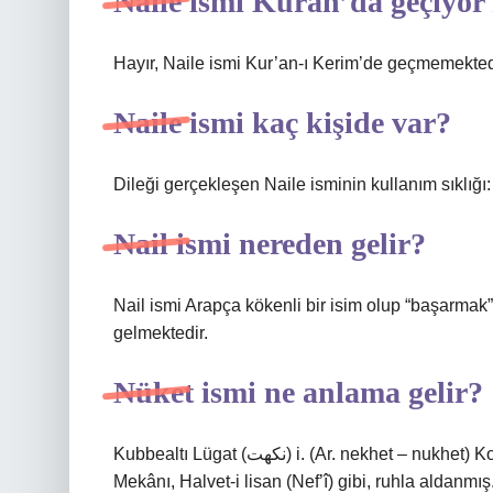
Naile ismi Kuran’da geçiyo
Hayır, Naile ismi Kur’an-ı Kerim’de geçmemekted
Naile ismi kaç kişide var?
Dileği gerçekleşen Naile isminin kullanım sıklığı:
Nail ismi nereden gelir?
Nail ismi Arapça kökenli bir isim olup “başarmak
gelmektedir.
Nüket ismi ne anlama gelir?
Kubbealtı Lügat (ﻧﻜﻬﺖ) i. (Ar. nekhet – nukhet) Koku: Havası, Nükhet-i ruh gibi, ruhla sarhoş olmuş, /
Mekânı, Halvet-i lisan (Nef’î) gibi, ruhla aldanmı