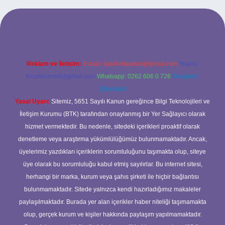
.org/
Reklam ve İletişim:
E-mail:
backlinkpaneli@gmail.com
Teams:
forumhizmeti@gmail.com
Whatsapp: 0262 606 0 726
Telegram:
@karabul
Yasal Uyarı:
Sitemiz, 5651 Sayılı Kanun gereğince Bilgi Teknolojileri ve
İletişim Kurumu (BTK) tarafından onaylanmış bir Yer Sağlayıcı olarak
hizmet vermektedir. Bu nedenle, sitedeki içerikleri proaktif olarak
denetleme veya araştırma yükümlülüğümüz bulunmamaktadır. Ancak,
üyelerimiz yazdıkları içeriklerin sorumluluğunu taşımakta olup, siteye
üye olarak bu sorumluluğu kabul etmiş sayılırlar. Bu internet sitesi,
herhangi bir marka, kurum veya şahıs şirketi ile hiçbir bağlantısı
bulunmamaktadır. Sitede yalnızca kendi hazırladığımız makaleler
paylaşılmaktadır. Burada yer alan içerikler haber niteliği taşımamakta
olup, gerçek kurum ve kişiler hakkında paylaşım yapılmamaktadır.