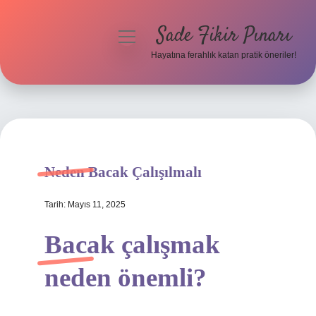
Sade Fikir Pınarı
menüyü
aç
Hayatına ferahlık katan pratik öneriler!
Anasayfa
Gizlilik Politikası
Yasal Uyarı
Neden Bacak Çalışılmalı
Hakkımızda
Tarih: Mayıs 11, 2025
Bacak çalışmak
neden önemli?