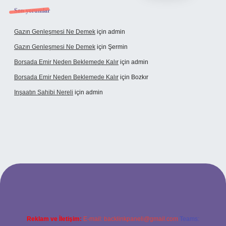
Son yorumlar
Gazın Genleşmesi Ne Demek
için
admin
Gazın Genleşmesi Ne Demek
için
Şermin
Borsada Emir Neden Beklemede Kalır
için
admin
Borsada Emir Neden Beklemede Kalır
için
Bozkır
Inşaatın Sahibi Nereli
için
admin
tps://www.hiltonbetx.org/
Reklam ve İletişim:
E-mail:
backlinkpaneli@gmail.com
Teams: