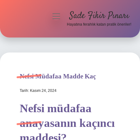
Sade Fikir Pınarı
menüyü
aç
Hayatına ferahlık katan pratik öneriler!
Anasayfa
Gizlilik Politikası
Yasal Uyarı
Nefsi Müdafaa Madde Kaç
Hakkımızda
Tarih: Kasım 24, 2024
Nefsi müdafaa
anayasanın kaçıncı
maddesi?