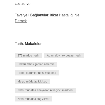
cezası verilir.
Tavsiyeli Bağlantılar:
Itikat Hastalığı Ne
Demek
Tarih:
Makaleler
271 madde nedir
Adam dövmek cezası nedir
Haksız tahrik şartları nelerdir
Hangi durumlar nefsi müdafaa
Meşru müdafaa tck kaç
Nefsi müdafaa anayasanın kaçıncı maddesi
Nefsi müdafaa kaç yıl yer