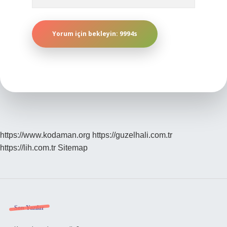
https://www.kodaman.org
https://guzelhali.com.tr
https://lih.com.tr
Sitemap
Sidebar
Son Yazılar