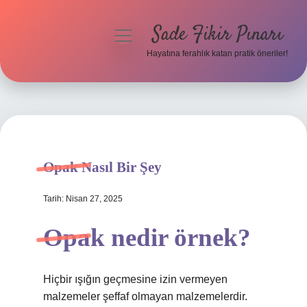
Sade Fikir Pınarı
menüyü
aç
Hayatına ferahlık katan pratik öneriler!
Anasayfa
Gizlilik Politikası
Yasal Uyarı
Opak Nasıl Bir Şey
Hakkımızda
Tarih: Nisan 27, 2025
Opak nedir örnek?
Hiçbir ışığın geçmesine izin vermeyen
malzemeler şeffaf olmayan malzemelerdir.