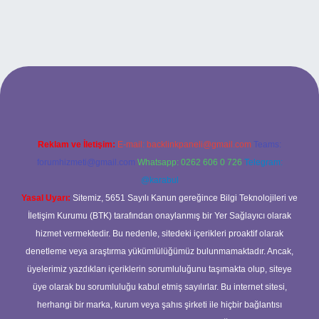
betx.org/
Reklam ve İletişim:
E-mail:
backlinkpaneli@gmail.com
Teams:
forumhizmeti@gmail.com
Whatsapp: 0262 606 0 726
Telegram:
@karabul
Yasal Uyarı:
Sitemiz, 5651 Sayılı Kanun gereğince Bilgi Teknolojileri ve
İletişim Kurumu (BTK) tarafından onaylanmış bir Yer Sağlayıcı olarak
hizmet vermektedir. Bu nedenle, sitedeki içerikleri proaktif olarak
denetleme veya araştırma yükümlülüğümüz bulunmamaktadır. Ancak,
üyelerimiz yazdıkları içeriklerin sorumluluğunu taşımakta olup, siteye
üye olarak bu sorumluluğu kabul etmiş sayılırlar. Bu internet sitesi,
herhangi bir marka, kurum veya şahıs şirketi ile hiçbir bağlantısı