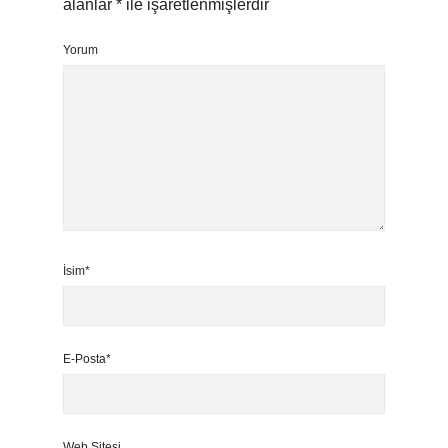
alanlar
*
ile işaretlenmişlerdir
Yorum
İsim*
E-Posta*
Web Sitesi