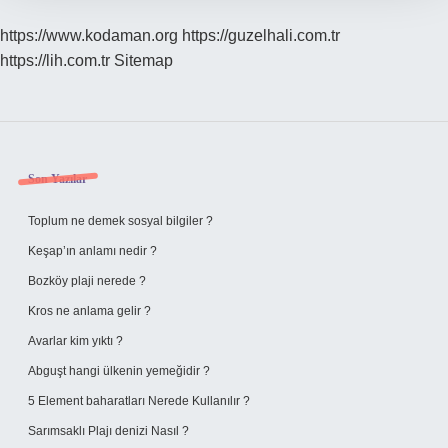
https://www.kodaman.org
https://guzelhali.com.tr
https://lih.com.tr
Sitemap
Sidebar
Son Yazılar
Toplum ne demek sosyal bilgiler ?
Keşap’ın anlamı nedir ?
Bozköy plaji nerede ?
Kros ne anlama gelir ?
Avarlar kim yıktı ?
Abguşt hangi ülkenin yemeğidir ?
5 Element baharatları Nerede Kullanılır ?
Sarımsaklı Plajı denizi Nasıl ?