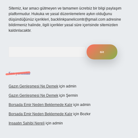
Sitemiz, kar amacı gütmeyen ve tamamen ücretsiz bir bilgi paylaşım
platformudur. Hukuka ve yasal düzenlemelere aykırı olduğunu
düşündüğünüz içerikleri,
backlinkpanelicomtr@gmail.com
adresine
bildirmeniz halinde, ilgili içerikler yasal süre içerisinde sitemizden
kaldırılacaktır.
Arama
Son yorumlar
Gazın Genleşmesi Ne Demek
için
admin
Gazın Genleşmesi Ne Demek
için
Şermin
Borsada Emir Neden Beklemede Kalır
için
admin
Borsada Emir Neden Beklemede Kalır
için
Bozkır
Inşaatın Sahibi Nereli
için
admin