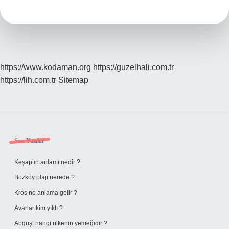
https://www.kodaman.org
https://guzelhali.com.tr
https://lih.com.tr
Sitemap
Sidebar
Son Yazılar
Keşap’ın anlamı nedir ?
Bozköy plaji nerede ?
Kros ne anlama gelir ?
Avarlar kim yıktı ?
Abguşt hangi ülkenin yemeğidir ?