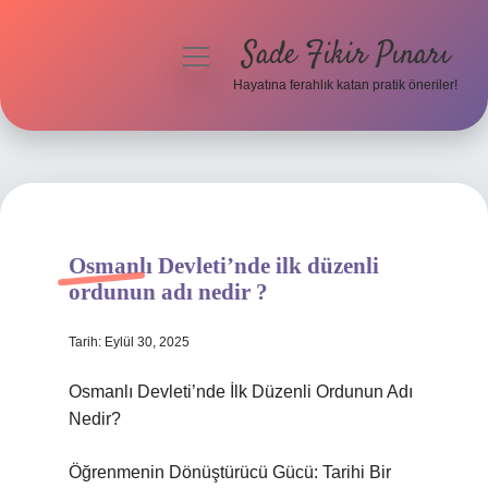
Sade Fikir Pınarı
menüyü
aç
Hayatına ferahlık katan pratik öneriler!
Anasayfa
Gizlilik Politikası
Yasal Uyarı
Osmanlı Devleti’nde ilk düzenli
Hakkımızda
ordunun adı nedir ?
Tarih: Eylül 30, 2025
Osmanlı Devleti’nde İlk Düzenli Ordunun Adı
Nedir?
Öğrenmenin Dönüştürücü Gücü: Tarihi Bir