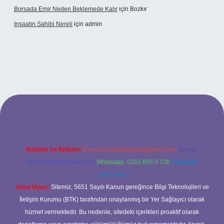
Borsada Emir Neden Beklemede Kalır
için
Bozkır
Inşaatın Sahibi Nereli
için
admin
g/
Reklam ve İletişim:
E-mail:
backlinkpaneli@gmail.com
Teams:
forumhizmeti@gmail.com
Whatsapp: 0262 606 0 726
Telegram:
@karabul
Yasal Uyarı:
Sitemiz, 5651 Sayılı Kanun gereğince Bilgi Teknolojileri ve
İletişim Kurumu (BTK) tarafından onaylanmış bir Yer Sağlayıcı olarak
hizmet vermektedir. Bu nedenle, sitedeki içerikleri proaktif olarak