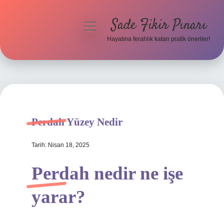
Sade Fikir Pınarı
menüyü
aç
Hayatına ferahlık katan pratik öneriler!
Anasayfa
Gizlilik Politikası
Yasal Uyarı
Perdah Yüzey Nedir
Hakkımızda
Tarih: Nisan 18, 2025
Perdah nedir ne işe
yarar?