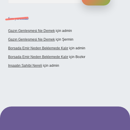
Son yorumlar
Gazın Genleşmesi Ne Demek
için
admin
Gazın Genleşmesi Ne Demek
için
Şermin
Borsada Emir Neden Beklemede Kalır
için
admin
Borsada Emir Neden Beklemede Kalır
için
Bozkır
Inşaatın Sahibi Nereli
için
admin
tx.org/