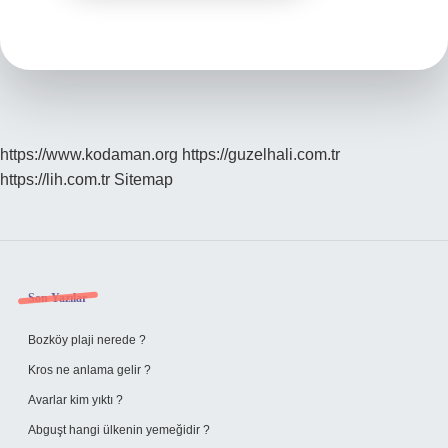
https://www.kodaman.org
https://guzelhali.com.tr
https://lih.com.tr
Sitemap
Sidebar
Son Yazılar
Bozköy plaji nerede ?
Kros ne anlama gelir ?
Avarlar kim yıktı ?
Abguşt hangi ülkenin yemeğidir ?