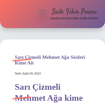
Sade Fikir Pınarı
menüyü
aç
Hayatına ferahlık katan pratik öneriler!
Anasayfa
Gizlilik Politikası
Yasal Uyarı
Sarı Çizmeli Mehmet Ağa Sözleri
Hakkımızda
Kime Ait
Tarih: Eylül 29, 2024
Sarı Çizmeli
Mehmet Ağa kime