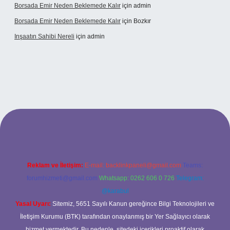
Borsada Emir Neden Beklemede Kalır
için
admin
Borsada Emir Neden Beklemede Kalır
için
Bozkır
Inşaatın Sahibi Nereli
için
admin
ps://www.hiltonbetx.org/
Reklam ve İletişim:
E-mail:
backlinkpaneli@gmail.com
Teams:
forumhizmeti@gmail.com
Whatsapp: 0262 606 0 726
Telegram:
@karabul
Yasal Uyarı:
Sitemiz, 5651 Sayılı Kanun gereğince Bilgi Teknolojileri ve
İletişim Kurumu (BTK) tarafından onaylanmış bir Yer Sağlayıcı olarak
hizmet vermektedir. Bu nedenle, sitedeki içerikleri proaktif olarak