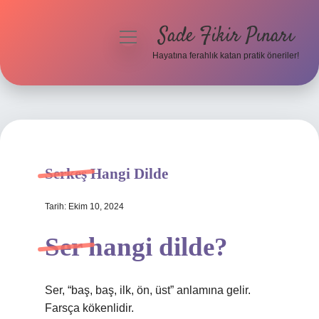
Sade Fikir Pınarı
menüyü
aç
Hayatına ferahlık katan pratik öneriler!
Anasayfa
Gizlilik Politikası
Yasal Uyarı
Serkeş Hangi Dilde
Hakkımızda
Tarih: Ekim 10, 2024
Ser hangi dilde?
Ser, “baş, baş, ilk, ön, üst” anlamına gelir.
Farsça kökenlidir.