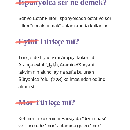
İspanyolca ser ne demek?
Ser ve Estar Fiilleri İspanyolcada estar ve ser
fiilleri “olmak, olmak” anlamlarında kullanılır.
Eylül Türkçe mi?
Türkçe’de Eylül ismi Arapça kökenlidir.
Arapça eylûl (أيلول), Aramice/Süryani
takviminin altıncı ayına atıfta bulunan
Süryanice ˀelūl (אלול) kelimesinden ödünç
alınmıştır.
Mor Türkçe mi?
Kelimenin kökeninin Farsçada “demir pası”
ve Türkçede “mor” anlamına gelen “mur”