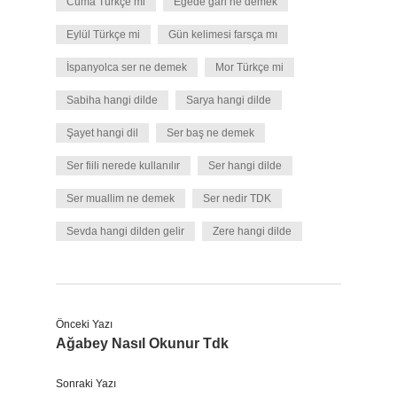
Cuma Türkçe mi
Egede gari ne demek
Eylül Türkçe mi
Gün kelimesi farsça mı
İspanyolca ser ne demek
Mor Türkçe mi
Sabiha hangi dilde
Sarya hangi dilde
Şayet hangi dil
Ser baş ne demek
Ser fiili nerede kullanılır
Ser hangi dilde
Ser muallim ne demek
Ser nedir TDK
Sevda hangi dilden gelir
Zere hangi dilde
Önceki Yazı
Ağabey Nasıl Okunur Tdk
Sonraki Yazı