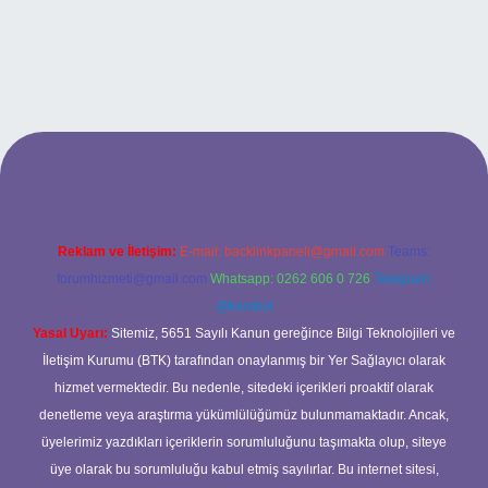
tps://www.hiltonbetx.org/
Reklam ve İletişim:
E-mail:
backlinkpaneli@gmail.com
Teams:
forumhizmeti@gmail.com
Whatsapp: 0262 606 0 726
Telegram:
@karabul
Yasal Uyarı:
Sitemiz, 5651 Sayılı Kanun gereğince Bilgi Teknolojileri ve
İletişim Kurumu (BTK) tarafından onaylanmış bir Yer Sağlayıcı olarak
hizmet vermektedir. Bu nedenle, sitedeki içerikleri proaktif olarak
denetleme veya araştırma yükümlülüğümüz bulunmamaktadır. Ancak,
üyelerimiz yazdıkları içeriklerin sorumluluğunu taşımakta olup, siteye
üye olarak bu sorumluluğu kabul etmiş sayılırlar. Bu internet sitesi,