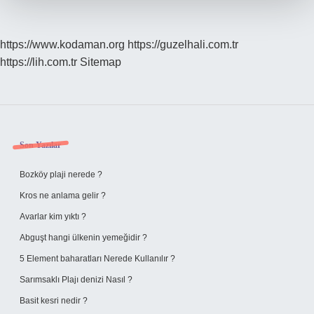
https://www.kodaman.org
https://guzelhali.com.tr
https://lih.com.tr
Sitemap
Sidebar
Son Yazılar
Bozköy plaji nerede ?
Kros ne anlama gelir ?
Avarlar kim yıktı ?
Abguşt hangi ülkenin yemeğidir ?
5 Element baharatları Nerede Kullanılır ?
Sarımsaklı Plajı denizi Nasıl ?
Basit kesri nedir ?