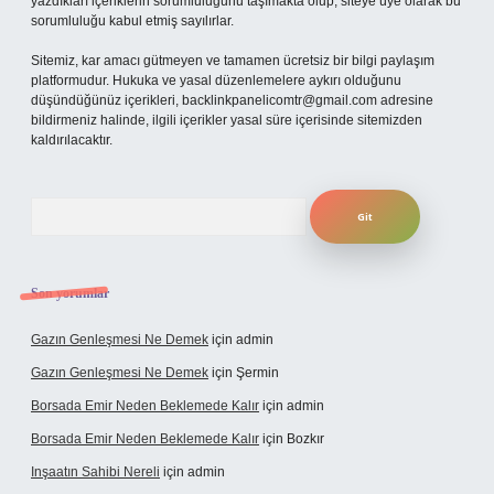
yazdıkları içeriklerin sorumluluğunu taşımakta olup, siteye üye olarak bu
sorumluluğu kabul etmiş sayılırlar.
Sitemiz, kar amacı gütmeyen ve tamamen ücretsiz bir bilgi paylaşım
platformudur. Hukuka ve yasal düzenlemelere aykırı olduğunu
düşündüğünüz içerikleri,
backlinkpanelicomtr@gmail.com
adresine
bildirmeniz halinde, ilgili içerikler yasal süre içerisinde sitemizden
kaldırılacaktır.
Arama
Son yorumlar
Gazın Genleşmesi Ne Demek
için
admin
Gazın Genleşmesi Ne Demek
için
Şermin
Borsada Emir Neden Beklemede Kalır
için
admin
Borsada Emir Neden Beklemede Kalır
için
Bozkır
Inşaatın Sahibi Nereli
için
admin