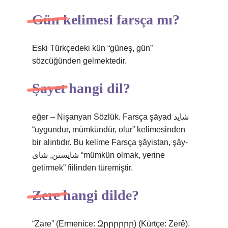
Gün kelimesi farsça mı?
Eski Türkçedeki kün “güneş, gün”
sözcüğünden gelmektedir.
Şayet hangi dil?
eğer – Nişanyan Sözlük. Farsça şāyad شاید
“uygundur, mümkündür, olur” kelimesinden
bir alıntıdır. Bu kelime Farsça şāyistan, şāy-
شایستن, شای “mümkün olmak, yerine
getirmek” fiilinden türemiştir.
Zere hangi dilde?
“Zare” (Ermenice: Զրրրրրր֥) (Kürtçe: Zerê),