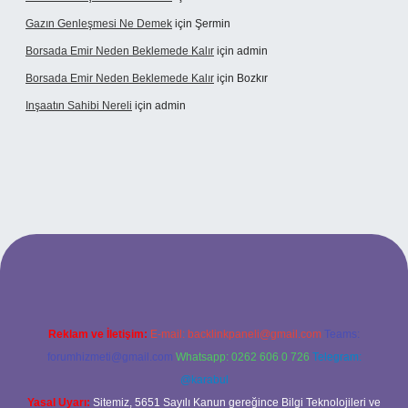
Gazın Genleşmesi Ne Demek
için
Şermin
Borsada Emir Neden Beklemede Kalır
için
admin
Borsada Emir Neden Beklemede Kalır
için
Bozkır
Inşaatın Sahibi Nereli
için
admin
g/
Reklam ve İletişim:
E-mail:
backlinkpaneli@gmail.com
Teams:
forumhizmeti@gmail.com
Whatsapp: 0262 606 0 726
Telegram:
@karabul
Yasal Uyarı:
Sitemiz, 5651 Sayılı Kanun gereğince Bilgi Teknolojileri ve