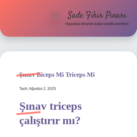
Sade Fikir Pınarı
menüyü
aç
Hayatına ferahlık katan pratik öneriler!
Anasayfa
Gizlilik Politikası
Yasal Uyarı
Şınav Biceps Mi Triceps Mi
Hakkımızda
Tarih: Ağustos 2, 2025
Şınav triceps
çalıştırır mı?