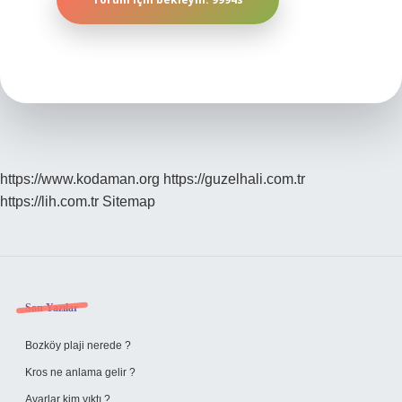
https://www.kodaman.org
https://guzelhali.com.tr
https://lih.com.tr
Sitemap
Sidebar
Son Yazılar
Bozköy plaji nerede ?
Kros ne anlama gelir ?
Avarlar kim yıktı ?