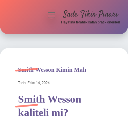
Sade Fikir Pınarı
menüyü
aç
Hayatına ferahlık katan pratik öneriler!
Anasayfa
Gizlilik Politikası
Yasal Uyarı
Smith Wesson Kimin Malı
Hakkımızda
Tarih: Ekim 14, 2024
Smith Wesson
kaliteli mi?