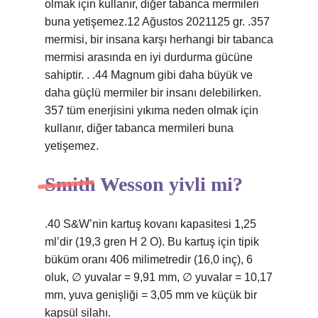
olmak için kullanır, diğer tabanca mermileri
buna yetişemez.12 Ağustos 2021125 gr. .357
mermisi, bir insana karşı herhangi bir tabanca
mermisi arasında en iyi durdurma gücüne
sahiptir. . .44 Magnum gibi daha büyük ve
daha güçlü mermiler bir insanı delebilirken.
357 tüm enerjisini yıkıma neden olmak için
kullanır, diğer tabanca mermileri buna
yetişemez.
Smith Wesson yivli mi?
.40 S&W’nin kartuş kovanı kapasitesi 1,25
ml’dir (19,3 gren H 2 O). Bu kartuş için tipik
büküm oranı 406 milimetredir (16,0 inç), 6
oluk, ∅ yuvalar = 9,91 mm, ∅ yuvalar = 10,17
mm, yuva genişliği = 3,05 mm ve küçük bir
kapsül silahı.