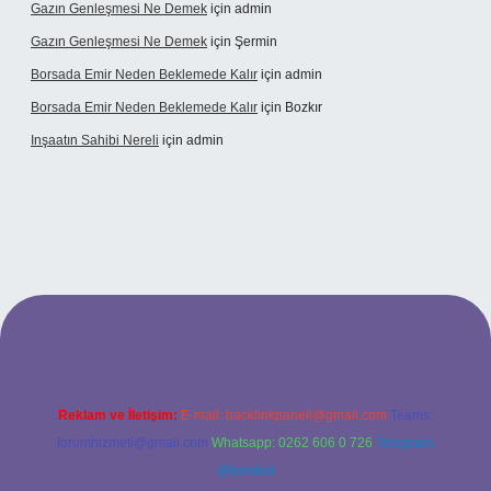
Gazın Genleşmesi Ne Demek
için
admin
Gazın Genleşmesi Ne Demek
için
Şermin
Borsada Emir Neden Beklemede Kalır
için
admin
Borsada Emir Neden Beklemede Kalır
için
Bozkır
Inşaatın Sahibi Nereli
için
admin
w.hiltonbetx.org/
Reklam ve İletişim:
E-mail:
backlinkpaneli@gmail.com
Teams:
forumhizmeti@gmail.com
Whatsapp: 0262 606 0 726
Telegram:
@karabul