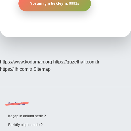
https://www.kodaman.org
https://guzelhali.com.tr
https://lih.com.tr
Sitemap
Sidebar
Son Yazılar
Keşap’ın anlamı nedir ?
Bozköy plaji nerede ?