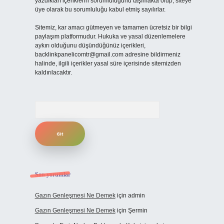
yazdıkları içeriklerin sorumluluğunu taşımakta olup, siteye
üye olarak bu sorumluluğu kabul etmiş sayılırlar.
Sitemiz, kar amacı gütmeyen ve tamamen ücretsiz bir bilgi
paylaşım platformudur. Hukuka ve yasal düzenlemelere
aykırı olduğunu düşündüğünüz içerikleri,
backlinkpanelicomtr@gmail.com
adresine bildirmeniz
halinde, ilgili içerikler yasal süre içerisinde sitemizden
kaldırılacaktır.
Arama
Son yorumlar
Gazın Genleşmesi Ne Demek
için
admin
Gazın Genleşmesi Ne Demek
için
Şermin