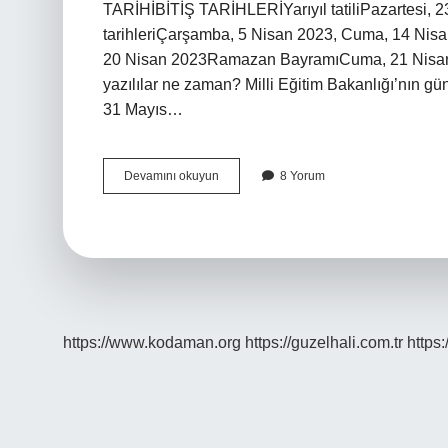
TARİHİBİTİŞ TARİHLERİYarıyıl tatiliPazartesi,
tarihleriÇarşamba, 5 Nisan 2023, Cuma, 14 Nisa
20 Nisan 2023Ramazan BayramıCuma, 21 Nisan 2
yazılılar ne zaman? Milli Eğitim Bakanlığı’nın gü
31 Mayıs…
2023
Devamını okuyun
8 Yorum
2
Dönem
Sınavları
Ne
Zaman
Başlıyor
https://www.kodaman.org
https://guzelhali.com.tr
https: