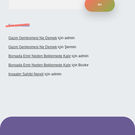
Son yorumlar
Gazın Genleşmesi Ne Demek
için
admin
Gazın Genleşmesi Ne Demek
için
Şermin
Borsada Emir Neden Beklemede Kalır
için
admin
Borsada Emir Neden Beklemede Kalır
için
Bozkır
Inşaatın Sahibi Nereli
için
admin
//www.hiltonbetx.org/