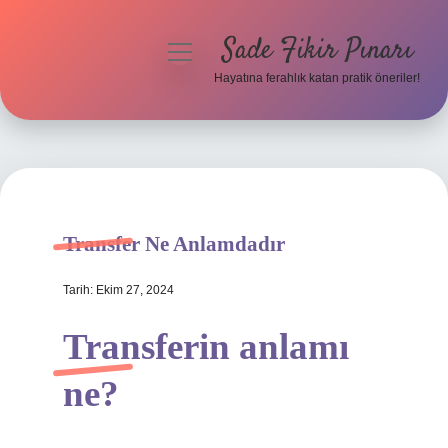
Sade Fikir Pınarı
menüyü
aç
Hayatına ferahlık katan pratik öneriler!
Anasayfa
Gizlilik Politikası
Yasal Uyarı
Transfer Ne Anlamdadır
Hakkımızda
Tarih: Ekim 27, 2024
Transferin anlamı
ne?