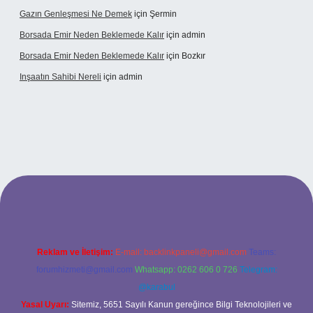
Gazın Genleşmesi Ne Demek
için
Şermin
Borsada Emir Neden Beklemede Kalır
için
admin
Borsada Emir Neden Beklemede Kalır
için
Bozkır
Inşaatın Sahibi Nereli
için
admin
iltonbetx.org/
Reklam ve İletişim:
E-mail:
backlinkpaneli@gmail.com
Teams:
forumhizmeti@gmail.com
Whatsapp: 0262 606 0 726
Telegram:
@karabul
Yasal Uyarı:
Sitemiz, 5651 Sayılı Kanun gereğince Bilgi Teknolojileri ve