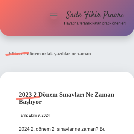
Sade Fikir Pınarı
menüyü
aç
Hayatına ferahlık katan pratik öneriler!
Anasayfa
Gizlilik Politikası
Etiket:
2 dönem ortak yazılılar ne zaman
Yasal Uyarı
Hakkımızda
2023 2 Dönem Sınavları Ne Zaman
Başlıyor
Tarih: Ekim 9, 2024
2024 2. dönem 2. sınavlar ne zaman? Bu