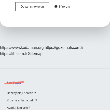
2023
Devamını okuyun
8 Yorum
2
Dönem
Sınavları
Ne
Zaman
Başlıyor
https://www.kodaman.org
https://guzelhali.com.tr
https://lih.com.tr
Sitemap
Sidebar
Son Yazılar
Bozköy plaji nerede ?
Kros ne anlama gelir ?
Avarlar kim yıktı ?