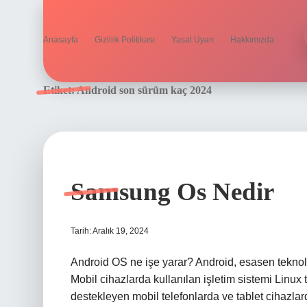
Anasayfa
Gizlilik Politikası
Yasal Uyarı
Hakkımızda
Etiket:
Android son sürüm kaç 2024
Samsung Os Nedir
Tarih: Aralık 19, 2024
Android OS ne işe yarar? Android, esasen teknoloji
Mobil cihazlarda kullanılan işletim sistemi Linux 
destekleyen mobil telefonlarda ve tablet cihazla