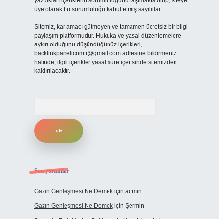
yazdıkları içeriklerin sorumluluğunu taşımakta olup, siteye
üye olarak bu sorumluluğu kabul etmiş sayılırlar.
Sitemiz, kar amacı gütmeyen ve tamamen ücretsiz bir bilgi
paylaşım platformudur. Hukuka ve yasal düzenlemelere
aykırı olduğunu düşündüğünüz içerikleri,
backlinkpanelicomtr@gmail.com
adresine bildirmeniz
halinde, ilgili içerikler yasal süre içerisinde sitemizden
kaldırılacaktır.
Arama
Son yorumlar
Gazın Genleşmesi Ne Demek
için
admin
Gazın Genleşmesi Ne Demek
için
Şermin