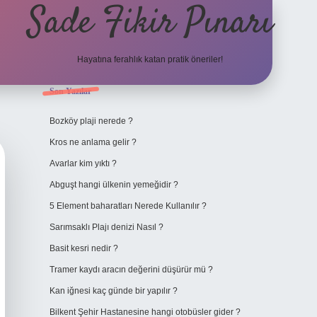
Sade Fikir Pınarı
Hayatına ferahlık katan pratik öneriler!
Sidebar
Son Yazılar
https://www.hiltonbetx
Bozköy plaji nerede ?
Kros ne anlama gelir ?
Avarlar kim yıktı ?
Abguşt hangi ülkenin yemeğidir ?
5 Element baharatları Nerede Kullanılır ?
Sarımsaklı Plajı denizi Nasıl ?
Basit kesri nedir ?
Tramer kaydı aracın değerini düşürür mü ?
Kan iğnesi kaç günde bir yapılır ?
Bilkent Şehir Hastanesine hangi otobüsler gider ?