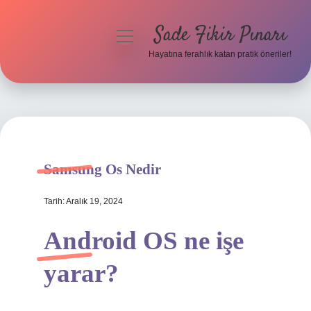
Sade Fikir Pınarı
menüyü
aç
Hayatına ferahlık katan pratik öneriler!
Anasayfa
Gizlilik Politikası
Yasal Uyarı
Samsung Os Nedir
Hakkımızda
Tarih: Aralık 19, 2024
Android OS ne işe
yarar?