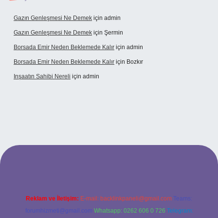
Gazın Genleşmesi Ne Demek
için
admin
Gazın Genleşmesi Ne Demek
için
Şermin
Borsada Emir Neden Beklemede Kalır
için
admin
Borsada Emir Neden Beklemede Kalır
için
Bozkır
Inşaatın Sahibi Nereli
için
admin
https://www.hiltonbetx.org/
Reklam ve İletişim:
E-mail:
backlinkpaneli@gmail.com
Teams:
forumhizmeti@gmail.com
Whatsapp: 0262 606 0 726
Telegram: