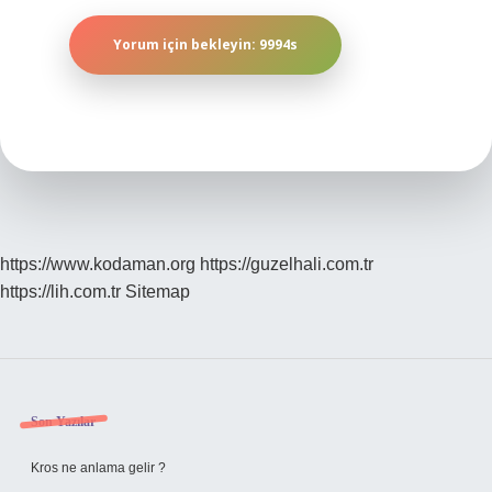
https://www.kodaman.org
https://guzelhali.com.tr
https://lih.com.tr
Sitemap
Sidebar
Son Yazılar
Kros ne anlama gelir ?