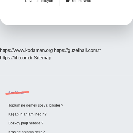
Çin
Devamını okuyun
Yorum Bırak
Şu
Anda
Komünist
Mi
https://www.kodaman.org
https://guzelhali.com.tr
https://lih.com.tr
Sitemap
Sidebar
Son Yazılar
Toplum ne demek sosyal bilgiler ?
Keşap’ın anlamı nedir ?
Bozköy plaji nerede ?
Kros ne anlama gelir ?