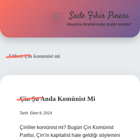
Sade Fikir Pınarı
menüyü
aç
Hayatına ferahlık katan pratik öneriler!
Anasayfa
Gizlilik Politikası
Etiket:
Çin komunist mi
Yasal Uyarı
Hakkımızda
Çin Şu Anda Komünist Mi
Tarih: Ekim 9, 2024
Çinliler komünist mi? Bugün Çin Komünist
Partisi, Çin’in kapitalist hale geldiği söylemini