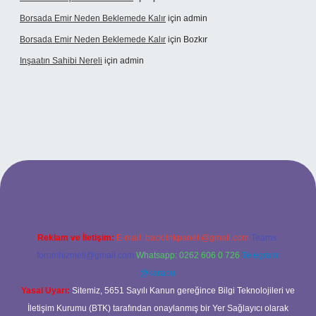
Borsada Emir Neden Beklemede Kalır
için
admin
Borsada Emir Neden Beklemede Kalır
için
Bozkır
Inşaatın Sahibi Nereli
için
admin
tonbetx.org/
Reklam ve İletişim:
E-mail:
backlinkpaneli@gmail.com
Teams:
forumhizmeti@gmail.com
Whatsapp: 0262 606 0 726
Telegram:
@karabul
Yasal Uyarı:
Sitemiz, 5651 Sayılı Kanun gereğince Bilgi Teknolojileri ve
İletişim Kurumu (BTK) tarafından onaylanmış bir Yer Sağlayıcı olarak