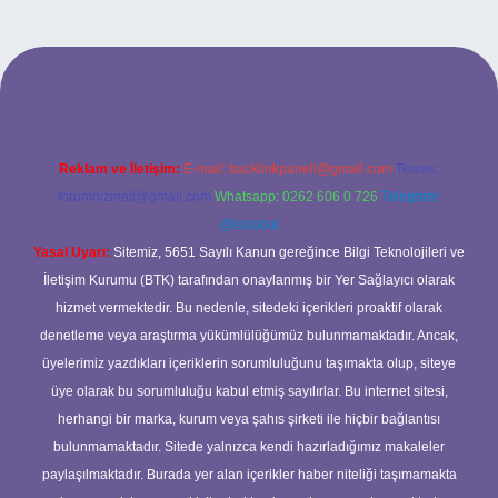
g/
Reklam ve İletişim:
E-mail:
backlinkpaneli@gmail.com
Teams:
forumhizmeti@gmail.com
Whatsapp: 0262 606 0 726
Telegram:
@karabul
Yasal Uyarı:
Sitemiz, 5651 Sayılı Kanun gereğince Bilgi Teknolojileri ve
İletişim Kurumu (BTK) tarafından onaylanmış bir Yer Sağlayıcı olarak
hizmet vermektedir. Bu nedenle, sitedeki içerikleri proaktif olarak
denetleme veya araştırma yükümlülüğümüz bulunmamaktadır. Ancak,
üyelerimiz yazdıkları içeriklerin sorumluluğunu taşımakta olup, siteye
üye olarak bu sorumluluğu kabul etmiş sayılırlar. Bu internet sitesi,
herhangi bir marka, kurum veya şahıs şirketi ile hiçbir bağlantısı
bulunmamaktadır. Sitede yalnızca kendi hazırladığımız makaleler
paylaşılmaktadır. Burada yer alan içerikler haber niteliği taşımamakta