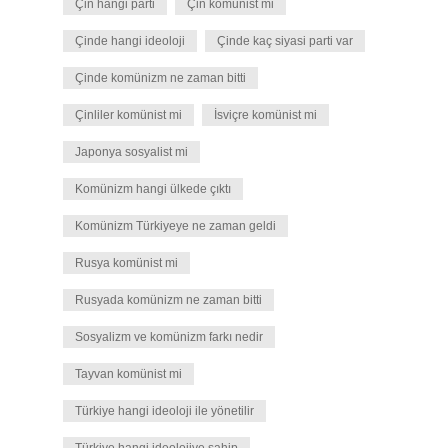
Çin hangi parti
Çin komunist mi
Çinde hangi ideoloji
Çinde kaç siyasi parti var
Çinde komünizm ne zaman bitti
Çinliler komünist mi
İsviçre komünist mi
Japonya sosyalist mi
Komünizm hangi ülkede çıktı
Komünizm Türkiyeye ne zaman geldi
Rusya komünist mi
Rusyada komünizm ne zaman bitti
Sosyalizm ve komünizm farkı nedir
Tayvan komünist mi
Türkiye hangi ideoloji ile yönetilir