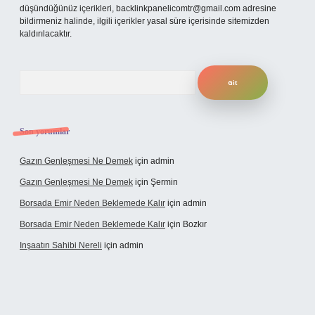
düşündüğünüz içerikleri,
backlinkpanelicomtr@gmail.com
adresine
bildirmeniz halinde, ilgili içerikler yasal süre içerisinde sitemizden
kaldırılacaktır.
Arama
Son yorumlar
Gazın Genleşmesi Ne Demek
için
admin
Gazın Genleşmesi Ne Demek
için
Şermin
Borsada Emir Neden Beklemede Kalır
için
admin
Borsada Emir Neden Beklemede Kalır
için
Bozkır
Inşaatın Sahibi Nereli
için
admin