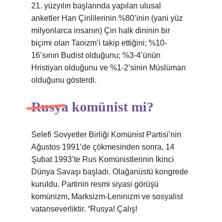
21. yüzyılın başlarında yapılan ulusal
anketler Han Çinlilerinin %80’inin (yani yüz
milyonlarca insanın) Çin halk dininin bir
biçimi olan Taoizm’i takip ettiğini; %10-
16’sının Budist olduğunu; %3-4’ünün
Hristiyan olduğunu ve %1-2’sinin Müslüman
olduğunu gösterdi.
Rusya komünist mi?
Selefi Sovyetler Birliği Komünist Partisi’nin
Ağustos 1991’de çökmesinden sonra, 14
Şubat 1993’te Rus Komünistlerinin İkinci
Dünya Savaşı başladı. Olağanüstü kongrede
kuruldu. Partinin resmi siyasi görüşü
komünizm, Marksizm-Leninizm ve sosyalist
vatanseverliktir. “Rusya! Çalış!