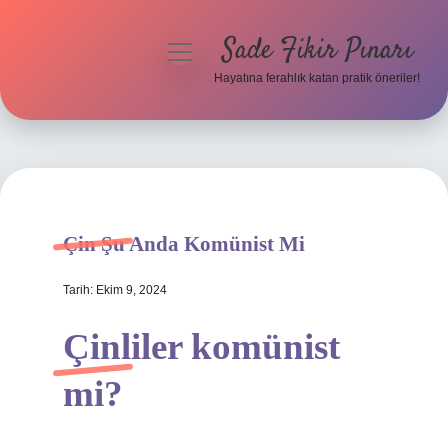
Sade Fikir Pınarı
menüyü
aç
Hayatına ferahlık katan pratik öneriler!
Anasayfa
Gizlilik Politikası
Yasal Uyarı
Çin Şu Anda Komünist Mi
Hakkımızda
Tarih: Ekim 9, 2024
Çinliler komünist
mi?