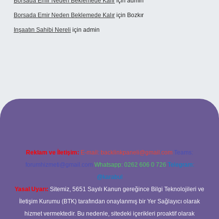
Borsada Emir Neden Beklemede Kalır
için
admin
Borsada Emir Neden Beklemede Kalır
için
Bozkır
Inşaatın Sahibi Nereli
için
admin
ltonbetx.org/
Reklam ve İletişim:
E-mail:
backlinkpaneli@gmail.com
Teams:
forumhizmeti@gmail.com
Whatsapp: 0262 606 0 726
Telegram:
@karabul
Yasal Uyarı:
Sitemiz, 5651 Sayılı Kanun gereğince Bilgi Teknolojileri ve
İletişim Kurumu (BTK) tarafından onaylanmış bir Yer Sağlayıcı olarak
hizmet vermektedir. Bu nedenle, sitedeki içerikleri proaktif olarak