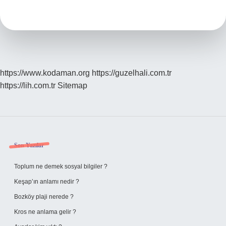
Ne
Işe
Yarar
https://www.kodaman.org
https://guzelhali.com.tr
https://lih.com.tr
Sitemap
Sidebar
Son Yazılar
Toplum ne demek sosyal bilgiler ?
Keşap’ın anlamı nedir ?
Bozköy plaji nerede ?
Kros ne anlama gelir ?