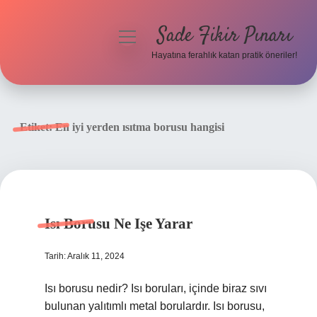
Sade Fikir Pınarı
menüyü
aç
Hayatına ferahlık katan pratik öneriler!
Anasayfa
Gizlilik Politikası
Etiket:
En iyi yerden ısıtma borusu hangisi
Yasal Uyarı
Hakkımızda
Isı Borusu Ne Işe Yarar
Tarih: Aralık 11, 2024
Isı borusu nedir? Isı boruları, içinde biraz sıvı
bulunan yalıtımlı metal borulardır. Isı borusu,