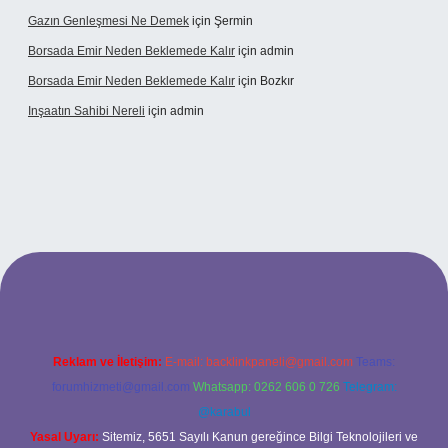
Gazın Genleşmesi Ne Demek
için
Şermin
Borsada Emir Neden Beklemede Kalır
için
admin
Borsada Emir Neden Beklemede Kalır
için
Bozkır
Inşaatın Sahibi Nereli
için
admin
ltonbetx.org/
Reklam ve İletişim:
E-mail:
backlinkpaneli@gmail.com
Teams:
forumhizmeti@gmail.com
Whatsapp: 0262 606 0 726
Telegram:
@karabul
Yasal Uyarı:
Sitemiz, 5651 Sayılı Kanun gereğince Bilgi Teknolojileri ve