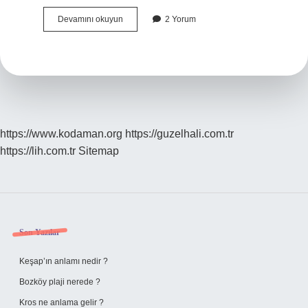
İNflamasyonu
Devamını okuyun
2 Yorum
Ne
Artırır
https://www.kodaman.org
https://guzelhali.com.tr
https://lih.com.tr
Sitemap
Sidebar
Son Yazılar
Keşap’ın anlamı nedir ?
Bozköy plaji nerede ?
Kros ne anlama gelir ?