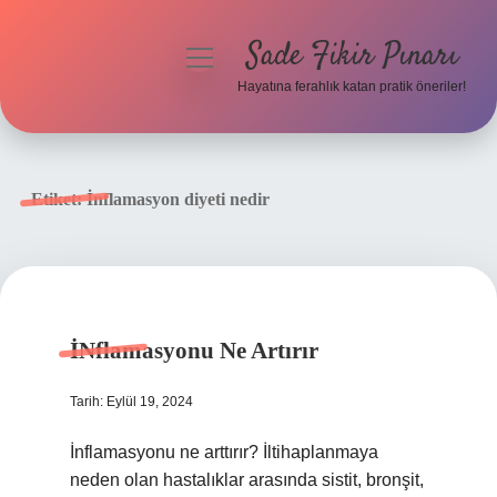
Sade Fikir Pınarı
menüyü
aç
Hayatına ferahlık katan pratik öneriler!
Anasayfa
Gizlilik Politikası
Etiket:
İnflamasyon diyeti nedir
Yasal Uyarı
Hakkımızda
İNflamasyonu Ne Artırır
Tarih: Eylül 19, 2024
İnflamasyonu ne arttırır? İltihaplanmaya
neden olan hastalıklar arasında sistit, bronşit,