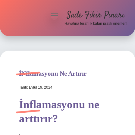
Sade Fikir Pınarı
menüyü
aç
Hayatına ferahlık katan pratik öneriler!
Anasayfa
Gizlilik Politikası
Yasal Uyarı
İNflamasyonu Ne Artırır
Hakkımızda
Tarih: Eylül 19, 2024
İnflamasyonu ne
arttırır?