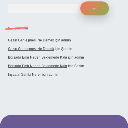
Arama
Son yorumlar
Gazın Genleşmesi Ne Demek
için
admin
Gazın Genleşmesi Ne Demek
için
Şermin
Borsada Emir Neden Beklemede Kalır
için
admin
Borsada Emir Neden Beklemede Kalır
için
Bozkır
Inşaatın Sahibi Nereli
için
admin
s://www.hiltonbetx.org/