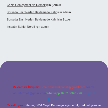
Gazın Genleşmesi Ne Demek
için
Şermin
Borsada Emir Neden Beklemede Kalır
için
admin
Borsada Emir Neden Beklemede Kalır
için
Bozkır
Inşaatın Sahibi Nereli
için
admin
ltonbetx.org/
Reklam ve İletişim:
E-mail:
backlinkpaneli@gmail.com
Teams:
forumhizmeti@gmail.com
Whatsapp: 0262 606 0 726
Telegram:
@karabul
Yasal Uyarı:
Sitemiz, 5651 Sayılı Kanun gereğince Bilgi Teknolojileri ve