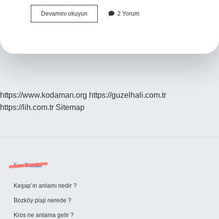
İNflamasyonu
Devamını okuyun
2 Yorum
Ne
Artırır
https://www.kodaman.org
https://guzelhali.com.tr
https://lih.com.tr
Sitemap
Sidebar
Son Yazılar
Keşap’ın anlamı nedir ?
Bozköy plaji nerede ?
Kros ne anlama gelir ?