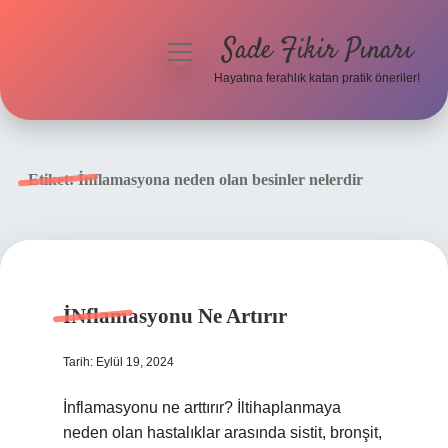
Sade Fikir Pınarı
menüyü
aç
Hayatına ferahlık katan pratik öneriler!
Anasayfa
Gizlilik Politikası
Etiket:
İnflamasyona neden olan besinler nelerdir
Yasal Uyarı
Hakkımızda
İNflamasyonu Ne Artırır
Tarih: Eylül 19, 2024
İnflamasyonu ne arttırır? İltihaplanmaya
neden olan hastalıklar arasında sistit, bronşit,