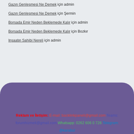
Gazın Genleşmesi Ne Demek
için
admin
Gazın Genleşmesi Ne Demek
için
Şermin
Borsada Emir Neden Beklemede Kalır
için
admin
Borsada Emir Neden Beklemede Kalır
için
Bozkır
Inşaatın Sahibi Nereli
için
admin
ltonbetx.org/
Reklam ve İletişim:
E-mail:
backlinkpaneli@gmail.com
Teams:
forumhizmeti@gmail.com
Whatsapp: 0262 606 0 726
Telegram:
@karabul