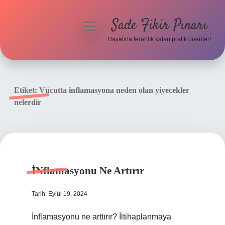
Sade Fikir Pınarı
menüyü
aç
Hayatına ferahlık katan pratik öneriler!
Anasayfa
Gizlilik Politikası
Etiket:
Vücutta inflamasyona neden olan yiyecekler
nelerdir
Yasal Uyarı
Hakkımızda
İNflamasyonu Ne Artırır
Tarih: Eylül 19, 2024
İnflamasyonu ne arttırır? İltihaplanmaya