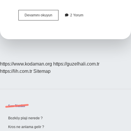
İNflamasyonu
Devamını okuyun
2 Yorum
Ne
Artırır
https://www.kodaman.org
https://guzelhali.com.tr
https://lih.com.tr
Sitemap
Sidebar
Son Yazılar
Bozköy plaji nerede ?
Kros ne anlama gelir ?