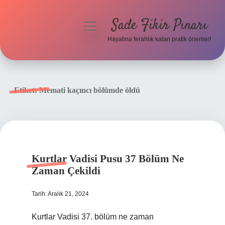
Sade Fikir Pınarı
menüyü
aç
Hayatına ferahlık katan pratik öneriler!
Anasayfa
Gizlilik Politikası
Etiket:
Memati kaçıncı bölümde öldü
Yasal Uyarı
Hakkımızda
Kurtlar Vadisi Pusu 37 Bölüm Ne
Zaman Çekildi
Tarih: Aralık 21, 2024
Kurtlar Vadisi 37. bölüm ne zaman