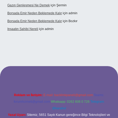
Gazın Genleşmesi Ne Demek
için
Şermin
Borsada Emir Neden Beklemede Kalır
için
admin
Borsada Emir Neden Beklemede Kalır
için
Bozkır
Inşaatın Sahibi Nereli
için
admin
g/
Reklam ve İletişim:
E-mail:
backlinkpaneli@gmail.com
Teams:
forumhizmeti@gmail.com
Whatsapp: 0262 606 0 726
Telegram:
@karabul
Yasal Uyarı:
Sitemiz, 5651 Sayılı Kanun gereğince Bilgi Teknolojileri ve