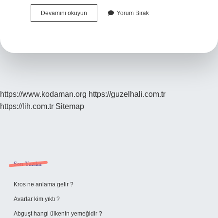
Kurtlar
Devamını okuyun
Yorum Bırak
Vadisi
Pusu
37
Bölüm
Ne
Zaman
Çekildi
https://www.kodaman.org
https://guzelhali.com.tr
https://lih.com.tr
Sitemap
Sidebar
Son Yazılar
Kros ne anlama gelir ?
Avarlar kim yıktı ?
Abguşt hangi ülkenin yemeğidir ?