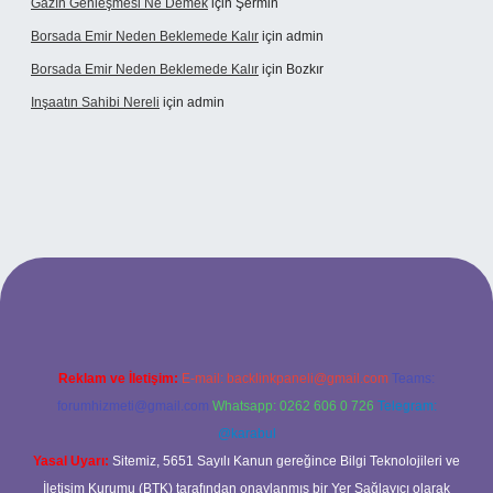
Gazın Genleşmesi Ne Demek
için
Şermin
Borsada Emir Neden Beklemede Kalır
için
admin
Borsada Emir Neden Beklemede Kalır
için
Bozkır
Inşaatın Sahibi Nereli
için
admin
/
Reklam ve İletişim:
E-mail:
backlinkpaneli@gmail.com
Teams:
forumhizmeti@gmail.com
Whatsapp: 0262 606 0 726
Telegram:
@karabul
Yasal Uyarı:
Sitemiz, 5651 Sayılı Kanun gereğince Bilgi Teknolojileri ve
İletişim Kurumu (BTK) tarafından onaylanmış bir Yer Sağlayıcı olarak