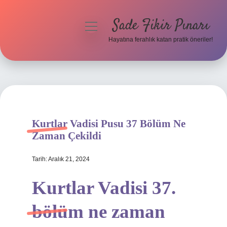
Sade Fikir Pınarı
menüyü
aç
Hayatına ferahlık katan pratik öneriler!
Anasayfa
Gizlilik Politikası
Yasal Uyarı
Kurtlar Vadisi Pusu 37 Bölüm Ne
Hakkımızda
Zaman Çekildi
Tarih: Aralık 21, 2024
Kurtlar Vadisi 37.
bölüm ne zaman