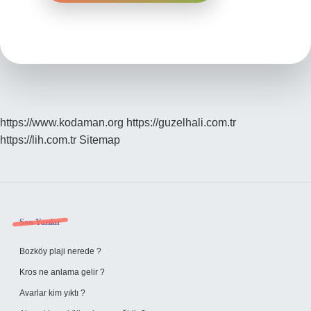
https://www.kodaman.org
https://guzelhali.com.tr
https://lih.com.tr
Sitemap
Sidebar
Son Yazılar
Bozköy plaji nerede ?
Kros ne anlama gelir ?
Avarlar kim yıktı ?