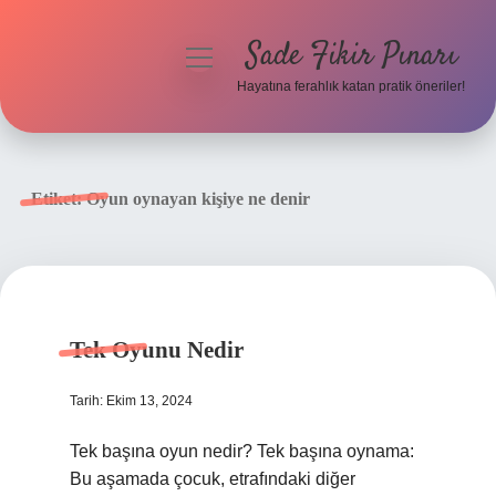
Sade Fikir Pınarı
menüyü
aç
Hayatına ferahlık katan pratik öneriler!
Anasayfa
Gizlilik Politikası
Etiket:
Oyun oynayan kişiye ne denir
Yasal Uyarı
Hakkımızda
Tek Oyunu Nedir
Tarih: Ekim 13, 2024
Tek başına oyun nedir? Tek başına oynama: ​​
Bu aşamada çocuk, etrafındaki diğer