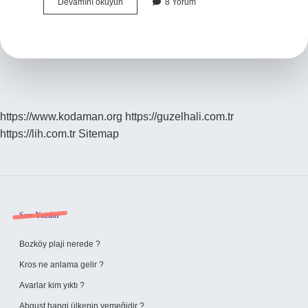
Tek
Devamını okuyun
8 Yorum
Oyunu
Nedir
https://www.kodaman.org
https://guzelhali.com.tr
https://lih.com.tr
Sitemap
Sidebar
Son Yazılar
Bozköy plaji nerede ?
Kros ne anlama gelir ?
Avarlar kim yıktı ?
Abguşt hangi ülkenin yemeğidir ?