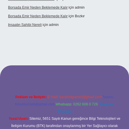
Borsada Emir Neden Beklemede Kalır
için
admin
Borsada Emir Neden Beklemede Kalır
için
Bozkır
Inşaatın Sahibi Nereli
için
admin
ltonbetx.org/
Reklam ve İletişim:
E-mail:
backlinkpaneli@gmail.com
Teams:
forumhizmeti@gmail.com
Whatsapp: 0262 606 0 726
Telegram:
@karabul
Yasal Uyarı:
Sitemiz, 5651 Sayılı Kanun gereğince Bilgi Teknolojileri ve
İletişim Kurumu (BTK) tarafından onaylanmış bir Yer Sağlayıcı olarak