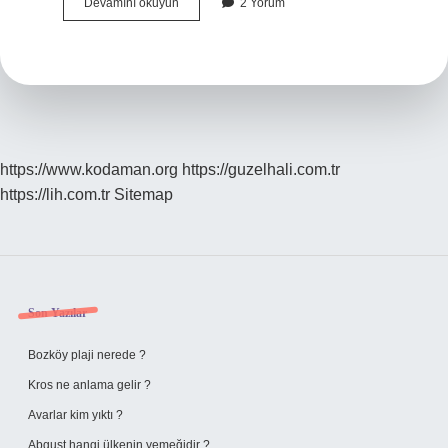
Satürn
Devamını okuyun
2 Yorum
Ne
Zamana
Kadar
Balikta
https://www.kodaman.org
https://guzelhali.com.tr
https://lih.com.tr
Sitemap
Sidebar
Son Yazılar
Bozköy plaji nerede ?
Kros ne anlama gelir ?
Avarlar kim yıktı ?
Abguşt hangi ülkenin yemeğidir ?