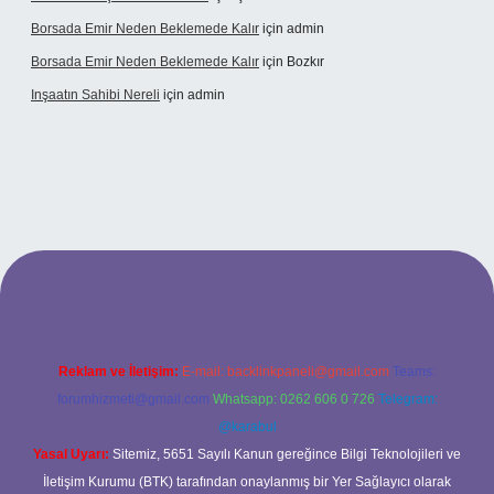
Borsada Emir Neden Beklemede Kalır
için
admin
Borsada Emir Neden Beklemede Kalır
için
Bozkır
Inşaatın Sahibi Nereli
için
admin
ltonbetx.org/
Reklam ve İletişim:
E-mail:
backlinkpaneli@gmail.com
Teams:
forumhizmeti@gmail.com
Whatsapp: 0262 606 0 726
Telegram:
@karabul
Yasal Uyarı:
Sitemiz, 5651 Sayılı Kanun gereğince Bilgi Teknolojileri ve
İletişim Kurumu (BTK) tarafından onaylanmış bir Yer Sağlayıcı olarak