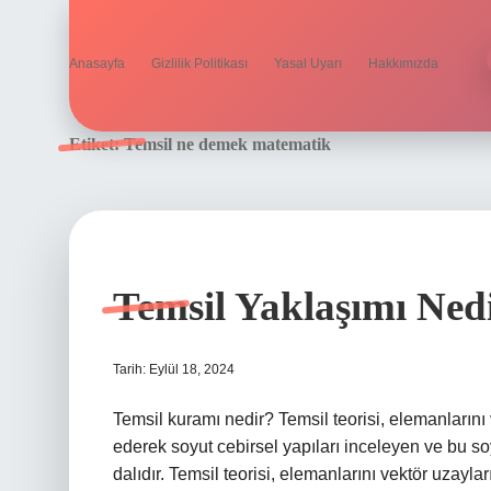
Anasayfa
Gizlilik Politikası
Yasal Uyarı
Hakkımızda
Etiket:
Temsil ne demek matematik
Temsil Yaklaşımı Ned
Tarih: Eylül 18, 2024
Temsil kuramı nedir? Temsil teorisi, elemanlarını
ederek soyut cebirsel yapıları inceleyen ve bu so
dalıdır. Temsil teorisi, elemanlarını vektör uzayl