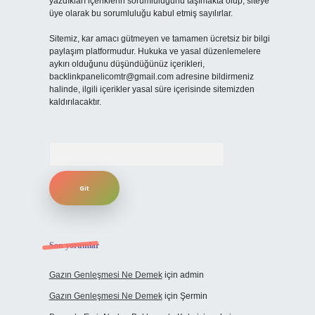
yazdıkları içeriklerin sorumluluğunu taşımakta olup, siteye
üye olarak bu sorumluluğu kabul etmiş sayılırlar.
Sitemiz, kar amacı gütmeyen ve tamamen ücretsiz bir bilgi
paylaşım platformudur. Hukuka ve yasal düzenlemelere
aykırı olduğunu düşündüğünüz içerikleri,
backlinkpanelicomtr@gmail.com
adresine bildirmeniz
halinde, ilgili içerikler yasal süre içerisinde sitemizden
kaldırılacaktır.
Arama
Son yorumlar
Gazın Genleşmesi Ne Demek
için
admin
Gazın Genleşmesi Ne Demek
için
Şermin