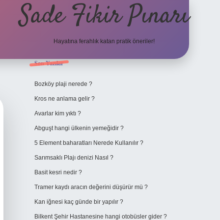
Sade Fikir Pınarı
Hayatına ferahlık katan pratik öneriler!
Sidebar
Son Yazılar
https://www.hiltonbetx
Bozköy plaji nerede ?
Kros ne anlama gelir ?
Avarlar kim yıktı ?
Abguşt hangi ülkenin yemeğidir ?
5 Element baharatları Nerede Kullanılır ?
Sarımsaklı Plajı denizi Nasıl ?
Basit kesri nedir ?
Tramer kaydı aracın değerini düşürür mü ?
Kan iğnesi kaç günde bir yapılır ?
Bilkent Şehir Hastanesine hangi otobüsler gider ?