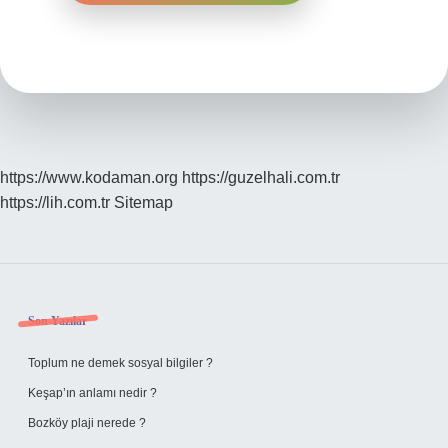
https://www.kodaman.org
https://guzelhali.com.tr
https://lih.com.tr
Sitemap
Sidebar
Son Yazılar
Toplum ne demek sosyal bilgiler ?
Keşap’ın anlamı nedir ?
Bozköy plaji nerede ?