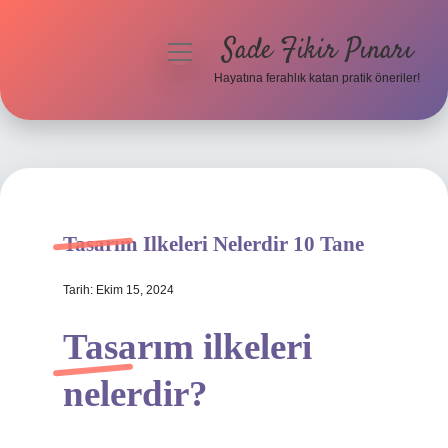
Sade Fikir Pınarı
menüyü
aç
Hayatına ferahlık katan pratik öneriler!
Anasayfa
Gizlilik Politikası
Yasal Uyarı
Tasarım Ilkeleri Nelerdir 10 Tane
Hakkımızda
Tarih: Ekim 15, 2024
Tasarım ilkeleri
nelerdir?