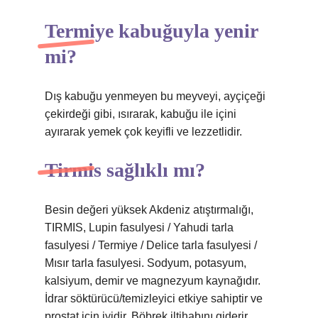
Termiye kabuğuyla yenir
mi?
Dış kabuğu yenmeyen bu meyveyi, ayçiçeği
çekirdeği gibi, ısırarak, kabuğu ile içini
ayırarak yemek çok keyifli ve lezzetlidir.
Tirmis sağlıklı mı?
Besin değeri yüksek Akdeniz atıştırmalığı,
TIRMIS, Lupin fasulyesi / Yahudi tarla
fasulyesi / Termiye / Delice tarla fasulyesi /
Mısır tarla fasulyesi. Sodyum, potasyum,
kalsiyum, demir ve magnezyum kaynağıdır.
İdrar söktürücü/temizleyici etkiye sahiptir ve
prostat için iyidir. Böbrek iltihabını giderir.