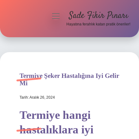
Sade Fikir Pınarı
menüyü
aç
Hayatına ferahlık katan pratik öneriler!
Anasayfa
Gizlilik Politikası
Yasal Uyarı
Termiye Şeker Hastalığına Iyi Gelir
Hakkımızda
Mi
Tarih: Aralık 26, 2024
Termiye hangi
hastalıklara iyi