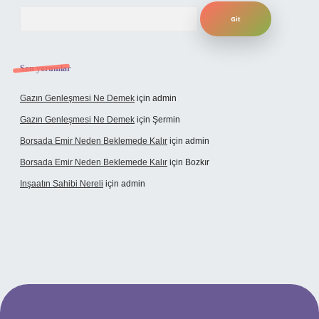
Arama
Son yorumlar
Gazın Genleşmesi Ne Demek
için
admin
Gazın Genleşmesi Ne Demek
için
Şermin
Borsada Emir Neden Beklemede Kalır
için
admin
Borsada Emir Neden Beklemede Kalır
için
Bozkır
Inşaatın Sahibi Nereli
için
admin
tps://www.hiltonbetx.org/