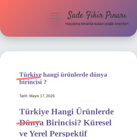
Sade Fikir Pınarı
menüyü
aç
Hayatına ferahlık katan pratik öneriler!
Anasayfa
Gizlilik Politikası
Yasal Uyarı
Türkiye hangi ürünlerde dünya
Hakkımızda
birincisi ?
Tarih: Mayıs 17, 2026
Türkiye Hangi Ürünlerde
Dünya Birincisi? Küresel
ve Yerel Perspektif