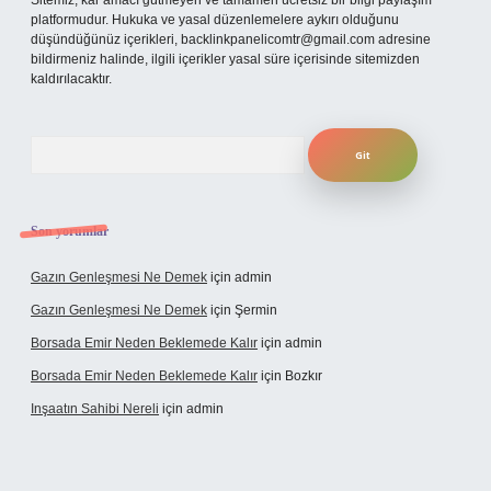
Sitemiz, kar amacı gütmeyen ve tamamen ücretsiz bir bilgi paylaşım
platformudur. Hukuka ve yasal düzenlemelere aykırı olduğunu
düşündüğünüz içerikleri,
backlinkpanelicomtr@gmail.com
adresine
bildirmeniz halinde, ilgili içerikler yasal süre içerisinde sitemizden
kaldırılacaktır.
Arama
Son yorumlar
Gazın Genleşmesi Ne Demek
için
admin
Gazın Genleşmesi Ne Demek
için
Şermin
Borsada Emir Neden Beklemede Kalır
için
admin
Borsada Emir Neden Beklemede Kalır
için
Bozkır
Inşaatın Sahibi Nereli
için
admin