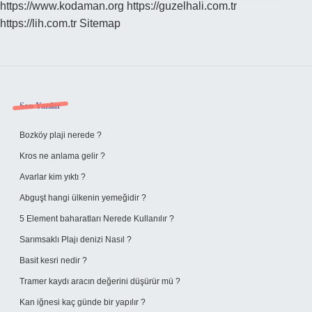
https://www.kodaman.org
https://guzelhali.com.tr
https://lih.com.tr
Sitemap
Sidebar
Son Yazılar
Bozköy plaji nerede ?
Kros ne anlama gelir ?
Avarlar kim yıktı ?
Abguşt hangi ülkenin yemeğidir ?
5 Element baharatları Nerede Kullanılır ?
Sarımsaklı Plajı denizi Nasıl ?
Basit kesri nedir ?
Tramer kaydı aracın değerini düşürür mü ?
Kan iğnesi kaç günde bir yapılır ?