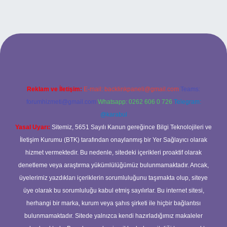
g/
Reklam ve İletişim:
E-mail:
backlinkpaneli@gmail.com
Teams:
forumhizmeti@gmail.com
Whatsapp: 0262 606 0 726
Telegram:
@karabul
Yasal Uyarı:
Sitemiz, 5651 Sayılı Kanun gereğince Bilgi Teknolojileri ve
İletişim Kurumu (BTK) tarafından onaylanmış bir Yer Sağlayıcı olarak
hizmet vermektedir. Bu nedenle, sitedeki içerikleri proaktif olarak
denetleme veya araştırma yükümlülüğümüz bulunmamaktadır. Ancak,
üyelerimiz yazdıkları içeriklerin sorumluluğunu taşımakta olup, siteye
üye olarak bu sorumluluğu kabul etmiş sayılırlar. Bu internet sitesi,
herhangi bir marka, kurum veya şahıs şirketi ile hiçbir bağlantısı
bulunmamaktadır. Sitede yalnızca kendi hazırladığımız makaleler