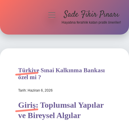
Sade Fikir Pınarı
menüyü
aç
Hayatına ferahlık katan pratik öneriler!
Anasayfa
Gizlilik Politikası
Yasal Uyarı
Türkiye Sınai Kalkınma Bankası
Hakkımızda
özel mi ?
Tarih: Haziran 6, 2026
Giriş: Toplumsal Yapılar
ve Bireysel Algılar