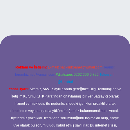
/
Reklam ve İletişim:
E-mail:
backlinkpaneli@gmail.com
Teams:
forumhizmeti@gmail.com
Whatsapp: 0262 606 0 726
Telegram:
@karabul
Yasal Uyarı:
Sitemiz, 5651 Sayılı Kanun gereğince Bilgi Teknolojileri ve
İletişim Kurumu (BTK) tarafından onaylanmış bir Yer Sağlayıcı olarak
hizmet vermektedir. Bu nedenle, sitedeki içerikleri proaktif olarak
denetleme veya araştırma yükümlülüğümüz bulunmamaktadır. Ancak,
üyelerimiz yazdıkları içeriklerin sorumluluğunu taşımakta olup, siteye
üye olarak bu sorumluluğu kabul etmiş sayılırlar. Bu internet sitesi,