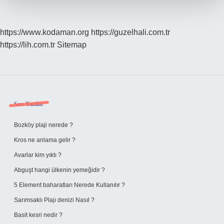
https://www.kodaman.org
https://guzelhali.com.tr
https://lih.com.tr
Sitemap
Sidebar
Son Yazılar
Bozköy plaji nerede ?
Kros ne anlama gelir ?
Avarlar kim yıktı ?
Abguşt hangi ülkenin yemeğidir ?
5 Element baharatları Nerede Kullanılır ?
Sarımsaklı Plajı denizi Nasıl ?
Basit kesri nedir ?