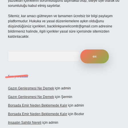
yazdıkları içeriklerin sorumluluğunu taşımakta olup, siteye üye olarak bu
sorumluluğu kabul etmiş sayılırlar.
Sitemiz, kar amacı gütmeyen ve tamamen ücretsiz bir bilgi paylaşım
platformudur. Hukuka ve yasal düzenlemelere aykırı olduğunu
düşündüğünüz içerikleri,
backlinkpanelicomtr@gmail.com
adresine
bildirmeniz halinde, ilgili içerikler yasal süre içerisinde sitemizden
kaldırılacaktır.
Arama
Son yorumlar
Gazın Genleşmesi Ne Demek
için
admin
Gazın Genleşmesi Ne Demek
için
Şermin
Borsada Emir Neden Beklemede Kalır
için
admin
Borsada Emir Neden Beklemede Kalır
için
Bozkır
Inşaatın Sahibi Nereli
için
admin