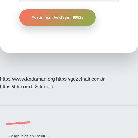
https://www.kodaman.org
https://guzelhali.com.tr
https://lih.com.tr
Sitemap
Sidebar
Son Yazılar
Keşap’ın anlamı nedir ?