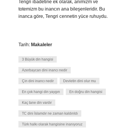
Tengri ibadetine ek olarak, animizm ve
totemizm bu inancın ana bileşenleridir. Bu
inanca göre, Tengri cennetin yüce ruhuydu.
Tarih:
Makaleler
3 Büyük din hangisi
Azerbaycan dini inancı nedir
Çin dini inancı nedir
Devletin dini olur mu
En çok hangi din yaygın
En doğru din hangisi
Kaç tane din vardır
TC dini İslamdır ne zaman kaldırıldı
Türk halkı olarak hangisine inanıyoruz