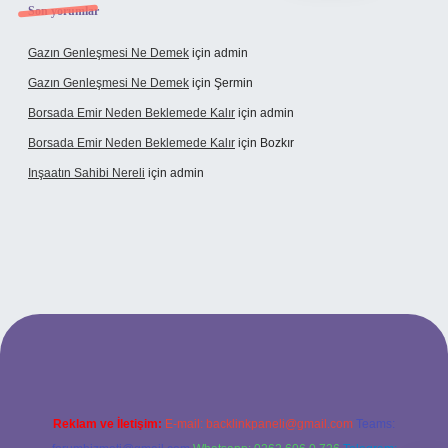
Son yorumlar
Gazın Genleşmesi Ne Demek
için
admin
Gazın Genleşmesi Ne Demek
için
Şermin
Borsada Emir Neden Beklemede Kalır
için
admin
Borsada Emir Neden Beklemede Kalır
için
Bozkır
Inşaatın Sahibi Nereli
için
admin
iltonbetx.org/
Reklam ve İletişim:
E-mail:
backlinkpaneli@gmail.com
Teams: