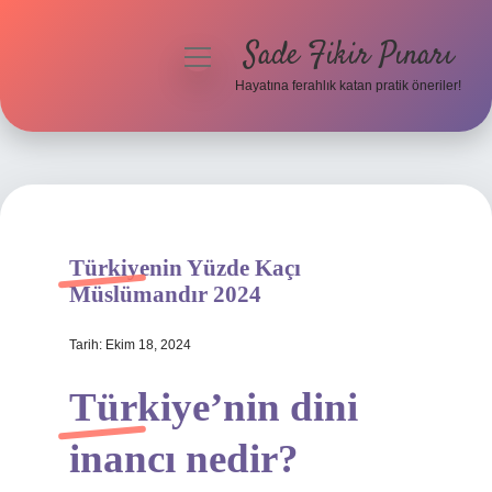
Sade Fikir Pınarı
menüyü
aç
Hayatına ferahlık katan pratik öneriler!
Anasayfa
Gizlilik Politikası
Yasal Uyarı
Türkiyenin Yüzde Kaçı
Hakkımızda
Müslümandır 2024
Tarih: Ekim 18, 2024
Türkiye’nin dini
inancı nedir?