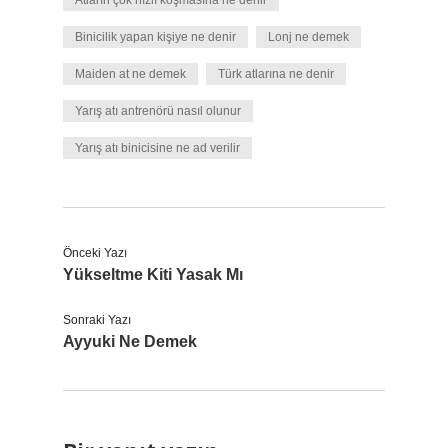
Atların çok hızlı koşmasına ne denir
Binicilik yapan kişiye ne denir
Lonj ne demek
Maiden at ne demek
Türk atlarına ne denir
Yarış atı antrenörü nasıl olunur
Yarış atı binicisine ne ad verilir
Önceki Yazı
Yükseltme Kiti Yasak Mı
Sonraki Yazı
Ayyuki Ne Demek