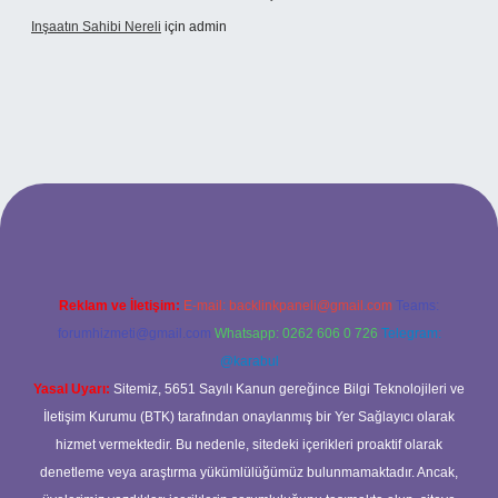
Inşaatın Sahibi Nereli
için
admin
https://www.hiltonbetx.org/
Reklam ve İletişim:
E-mail:
backlinkpaneli@gmail.com
Teams:
forumhizmeti@gmail.com
Whatsapp: 0262 606 0 726
Telegram:
@karabul
Yasal Uyarı:
Sitemiz, 5651 Sayılı Kanun gereğince Bilgi Teknolojileri ve
İletişim Kurumu (BTK) tarafından onaylanmış bir Yer Sağlayıcı olarak
hizmet vermektedir. Bu nedenle, sitedeki içerikleri proaktif olarak
denetleme veya araştırma yükümlülüğümüz bulunmamaktadır. Ancak,