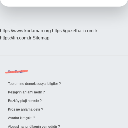
https://www.kodaman.org
https://guzelhali.com.tr
https://lih.com.tr
Sitemap
Sidebar
Son Yazılar
Toplum ne demek sosyal bilgiler ?
Keşap’ın anlamı nedir ?
Bozköy plaji nerede ?
Kros ne anlama gelir ?
Avarlar kim yıktı ?
Abguşt hangi ülkenin yemeğidir ?