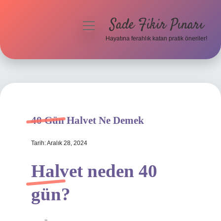
Sade Fikir Pınarı
menüyü
aç
Hayatına ferahlık katan pratik öneriler!
Anasayfa
Gizlilik Politikası
Yasal Uyarı
40 Gün Halvet Ne Demek
Hakkımızda
Tarih: Aralık 28, 2024
Halvet neden 40
gün?