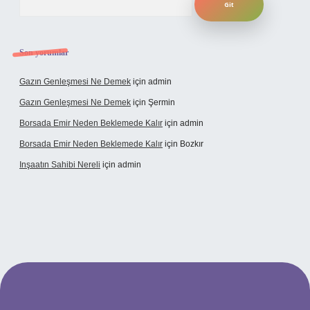
Son yorumlar
Gazın Genleşmesi Ne Demek
için
admin
Gazın Genleşmesi Ne Demek
için
Şermin
Borsada Emir Neden Beklemede Kalır
için
admin
Borsada Emir Neden Beklemede Kalır
için
Bozkır
Inşaatın Sahibi Nereli
için
admin
https://www.hiltonbetx.org/