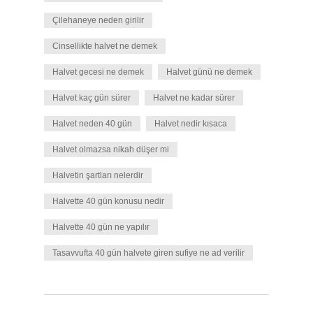
Çilehaneye neden girilir
Cinsellikte halvet ne demek
Halvet gecesi ne demek
Halvet günü ne demek
Halvet kaç gün sürer
Halvet ne kadar sürer
Halvet neden 40 gün
Halvet nedir kısaca
Halvet olmazsa nikah düşer mi
Halvetin şartları nelerdir
Halvette 40 gün konusu nedir
Halvette 40 gün ne yapılır
Tasavvufta 40 gün halvete giren sufiye ne ad verilir