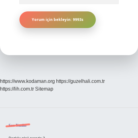
https://www.kodaman.org
https://guzelhali.com.tr
https://lih.com.tr
Sitemap
Sidebar
Son Yazılar