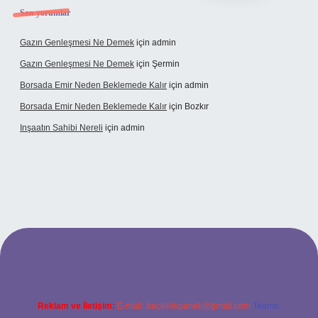
Son yorumlar
Gazın Genleşmesi Ne Demek
için
admin
Gazın Genleşmesi Ne Demek
için
Şermin
Borsada Emir Neden Beklemede Kalır
için
admin
Borsada Emir Neden Beklemede Kalır
için
Bozkır
Inşaatın Sahibi Nereli
için
admin
w.hiltonbetx.org/
Reklam ve İletişim:
E-mail:
backlinkpaneli@gmail.com
Teams: