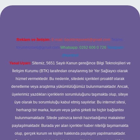
https://www.hiltonbetx.org/
Reklam ve İletişim:
E-mail:
backlinkpaneli@gmail.com
Teams:
forumhizmeti@gmail.com
Whatsapp: 0262 606 0 726
Telegram:
@karabul
Yasal Uyarı:
Sitemiz, 5651 Sayılı Kanun gereğince Bilgi Teknolojileri ve
İletişim Kurumu (BTK) tarafından onaylanmış bir Yer Sağlayıcı olarak
hizmet vermektedir. Bu nedenle, sitedeki içerikleri proaktif olarak
denetleme veya araştırma yükümlülüğümüz bulunmamaktadır. Ancak,
üyelerimiz yazdıkları içeriklerin sorumluluğunu taşımakta olup, siteye
üye olarak bu sorumluluğu kabul etmiş sayılırlar. Bu internet sitesi,
herhangi bir marka, kurum veya şahıs şirketi ile hiçbir bağlantısı
bulunmamaktadır. Sitede yalnızca kendi hazırladığımız makaleler
paylaşılmaktadır. Burada yer alan içerikler haber niteliği taşımamakta
olup, gerçek kurum ve kişiler hakkında paylaşım yapılmamaktadır.