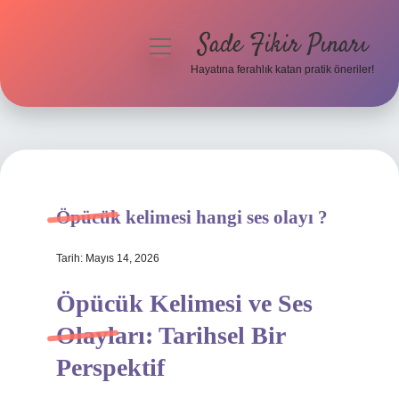
Sade Fikir Pınarı
menüyü
aç
Hayatına ferahlık katan pratik öneriler!
Anasayfa
Gizlilik Politikası
Yasal Uyarı
Öpücük kelimesi hangi ses olayı ?
Hakkımızda
Tarih: Mayıs 14, 2026
Öpücük Kelimesi ve Ses
Olayları: Tarihsel Bir
Perspektif