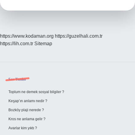
Yapılır
https://www.kodaman.org
https://guzelhali.com.tr
https://lih.com.tr
Sitemap
Sidebar
Son Yazılar
Toplum ne demek sosyal bilgiler ?
Keşap’ın anlamı nedir ?
Bozköy plaji nerede ?
Kros ne anlama gelir ?
Avarlar kim yıktı ?