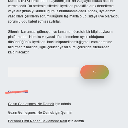
Kurumu (BTK) tarafından onaylanmış bir Yer Sağlayıcı olarak hizmet
vermektedir. Bu nedenle, sitedeki içerikleri proaktif olarak denetleme
veya araştırma yükümlülüğümüz bulunmamaktadır. Ancak, üyelerimiz
yazdıkları içeriklerin sorumluluğunu taşımakta olup, siteye üye olarak bu
sorumluluğu kabul etmiş sayılırlar.
Sitemiz, kar amacı gütmeyen ve tamamen ücretsiz bir bilgi paylaşım
platformudur. Hukuka ve yasal düzenlemelere aykırı olduğunu
düşündüğünüz içerikleri,
backlinkpanelicomtr@gmail.com
adresine
bildirmeniz halinde, ilgili içerikler yasal süre içerisinde sitemizden
kaldırılacaktır.
Arama
Son yorumlar
Gazın Genleşmesi Ne Demek
için
admin
Gazın Genleşmesi Ne Demek
için
Şermin
Borsada Emir Neden Beklemede Kalır
için
admin