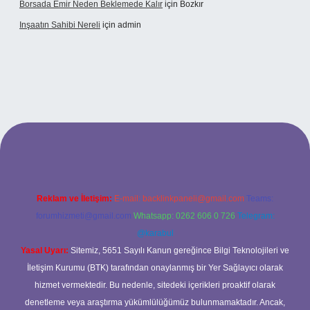
Borsada Emir Neden Beklemede Kalır
için
Bozkır
Inşaatın Sahibi Nereli
için
admin
ltonbetx.org/
Reklam ve İletişim:
E-mail:
backlinkpaneli@gmail.com
Teams:
forumhizmeti@gmail.com
Whatsapp: 0262 606 0 726
Telegram:
@karabul
Yasal Uyarı:
Sitemiz, 5651 Sayılı Kanun gereğince Bilgi Teknolojileri ve
İletişim Kurumu (BTK) tarafından onaylanmış bir Yer Sağlayıcı olarak
hizmet vermektedir. Bu nedenle, sitedeki içerikleri proaktif olarak
denetleme veya araştırma yükümlülüğümüz bulunmamaktadır. Ancak,