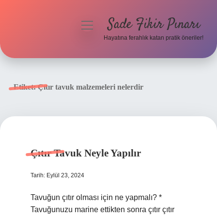
Sade Fikir Pınarı
menüyü
aç
Hayatına ferahlık katan pratik öneriler!
Anasayfa
Gizlilik Politikası
Etiket:
Çıtır tavuk malzemeleri nelerdir
Yasal Uyarı
Hakkımızda
Çıtır Tavuk Neyle Yapılır
Tarih: Eylül 23, 2024
Tavuğun çıtır olması için ne yapmalı? *
Tavuğunuzu marine ettikten sonra çıtır çıtır