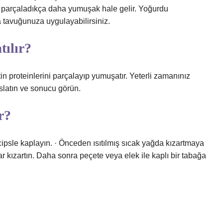
ini parçaladıkça daha yumuşak hale gelir. Yoğurdu
a tavuğunuza uygulayabilirsiniz.
tılır?
tin proteinlerini parçalayıp yumuşatır. Yeterli zamanınız
ıslatın ve sonucu görün.
r?
ipsle kaplayın. · Önceden ısıtılmış sıcak yağda kızartmaya
r kızartın. Daha sonra peçete veya elek ile kaplı bir tabağa