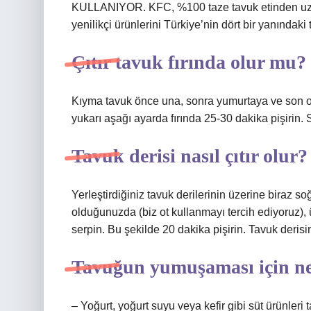
KULLANIYOR. KFC, %100 taze tavuk etinden uzman
yenilikçi ürünlerini Türkiye’nin dört bir yanında
Çıtır tavuk fırında olur mu?
Kıyma tavuk önce una, sonra yumurtaya ve son ola
yukarı aşağı ayarda fırında 25-30 dakika pişirin. So
Tavuk derisi nasıl çıtır olur?
Yerleştirdiğiniz tavuk derilerinin üzerine biraz 
olduğunuzda (biz ot kullanmayı tercih ediyoruz), ü
serpin. Bu şekilde 20 dakika pişirin. Tavuk derisini
Tavuğun yumuşaması için ne
– Yoğurt, yoğurt suyu veya kefir gibi süt ürünler