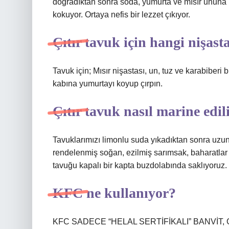
doğradıktan sonra soda, yumurta ve mısır ununa bu
kokuyor. Ortaya nefis bir lezzet çıkıyor.
Çıtır tavuk için hangi nişast
Tavuk için; Mısır nişastası, un, tuz ve karabiberi b
kabına yumurtayı koyup çırpın.
Çıtır tavuk nasıl marine edil
Tavuklarımızı limonlu suda yıkadıktan sonra uzun
rendelenmiş soğan, ezilmiş sarımsak, baharatlar 
tavuğu kapalı bir kapta buzdolabında saklıyoruz. 
KFC ne kullanıyor?
KFC SADECE “HELAL SERTİFİKALI” BANVİT,