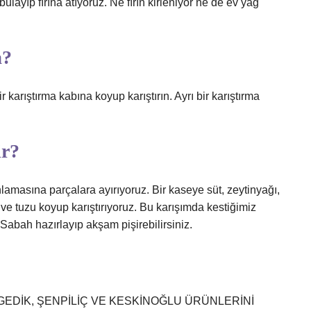
layıp fırına atıyoruz. Ne fırın kirleniyor ne de ev yağ
a?
ir karıştırma kabına koyup karıştırın. Ayrı bir karıştırma
ir?
lamasına parçalara ayırıyoruz. Bir kaseye süt, zeytinyağı,
ve tuzu koyup karıştırıyoruz. Bu karışımda kestiğimiz
Sabah hazırlayıp akşam pişirebilirsiniz.
 GEDİK, ŞENPİLİÇ VE KESKİNOĞLU ÜRÜNLERİNİ