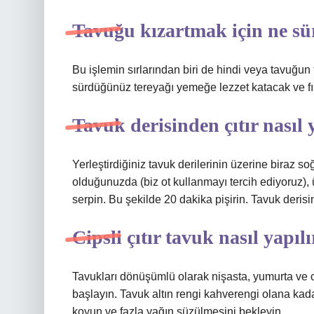
Tavuğu kızartmak için ne sü
Bu işlemin sırlarından biri de hindi veya tavuğun
sürdüğünüz tereyağı yemeğe lezzet katacak ve fır
Tavuk derisinden çıtır nasıl 
Yerleştirdiğiniz tavuk derilerinin üzerine biraz 
olduğunuzda (biz ot kullanmayı tercih ediyoruz), ü
serpin. Bu şekilde 20 dakika pişirin. Tavuk derisini
Cipsli çıtır tavuk nasıl yapılı
Tavukları dönüşümlü olarak nişasta, yumurta ve c
başlayın. Tavuk altın rengi kahverengi olana kada
koyun ve fazla yağın süzülmesini bekleyin.