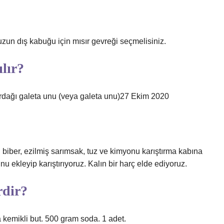
uzun dış kabuğu için mısır gevreği seçmelisiniz.
lır?
 bardağı galeta unu (veya galeta unu)27 Ekim 2020
zı biber, ezilmiş sarımsak, tuz ve kimyonu karıştırma kabına
unu ekleyip karıştırıyoruz. Kalın bir harç elde ediyoruz.
rdir?
 kemikli but. 500 gram soda. 1 adet.