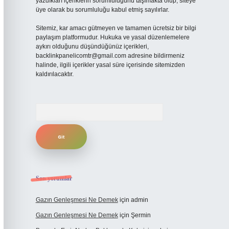
yazdıkları içeriklerin sorumluluğunu taşımakta olup, siteye
üye olarak bu sorumluluğu kabul etmiş sayılırlar.
Sitemiz, kar amacı gütmeyen ve tamamen ücretsiz bir bilgi
paylaşım platformudur. Hukuka ve yasal düzenlemelere
aykırı olduğunu düşündüğünüz içerikleri,
backlinkpanelicomtr@gmail.com
adresine bildirmeniz
halinde, ilgili içerikler yasal süre içerisinde sitemizden
kaldırılacaktır.
Arama
Son yorumlar
Gazın Genleşmesi Ne Demek
için
admin
Gazın Genleşmesi Ne Demek
için
Şermin