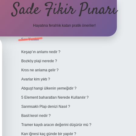
Sade Fikir Pınarı
Hayatına ferahlık katan pratik öneriler!
Sidebar
Son Yazılar
https://www.hiltonbetx.o
Keşap’ın anlamı nedir ?
Bozköy plaji nerede ?
Kros ne anlama gelir ?
Avarlar kim yıktı ?
Abguşt hangi ülkenin yemeğidir ?
5 Element baharatları Nerede Kullanılır ?
Sarımsaklı Plajı denizi Nasıl ?
Basit kesri nedir ?
Tramer kaydı aracın değerini düşürür mü ?
Kan iğnesi kaç günde bir yapılır ?