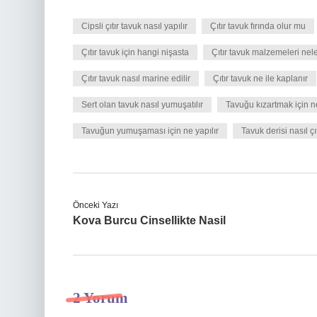
Cipsli çıtır tavuk nasıl yapılır
Çıtır tavuk fırında olur mu
Çıtır tavuk için hangi nişasta
Çıtır tavuk malzemeleri nele
Çıtır tavuk nasıl marine edilir
Çıtır tavuk ne ile kaplanır
Sert olan tavuk nasıl yumuşatılır
Tavuğu kızartmak için n
Tavuğun yumuşaması için ne yapılır
Tavuk derisi nasıl çıt
Önceki Yazı
Kova Burcu Cinsellikte Nasil
2 Yorum