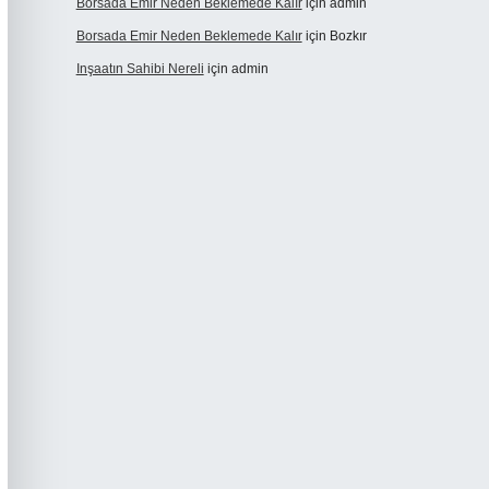
Borsada Emir Neden Beklemede Kalır
için
admin
Borsada Emir Neden Beklemede Kalır
için
Bozkır
Inşaatın Sahibi Nereli
için
admin