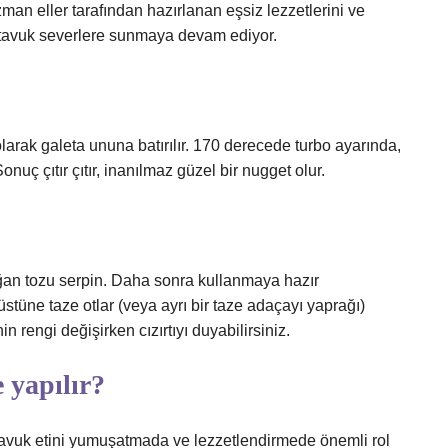
 eller tarafından hazırlanan eşsiz lezzetlerini ve
ki tavuk severlere sunmaya devam ediyor.
rak galeta ununa batırılır. 170 derecede turbo ayarında,
nuç çıtır çıtır, inanılmaz güzel bir nugget olur.
soğan tozu serpin. Daha sonra kullanmaya hazır
stüne taze otlar (veya ayrı bir taze adaçayı yaprağı)
n rengi değişirken cızırtıyı duyabilirsiniz.
 yapılır?
i tavuk etini yumuşatmada ve lezzetlendirmede önemli rol