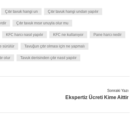
Çıtır tavuk hangi un
Çıtır tavuk hangi undan yapılır
rdir
Çıtır tavuk mısır unuyla olur mu
KFC harcı nasıl yapılır
KFC ne kullanıyor
Pane harcı nedir
e sürülür
Tavuğun çıtır olması için ne yapmalı
ır olur
Tavuk derisinden çıtır nasıl yapılır
Sonraki Yazı
Ekspertiz Ücreti Kime Aittir