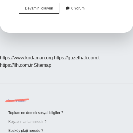
Kit
Devamını okuyun
6 Yorum
Malzeme
Nedir
https://www.kodaman.org
https://guzelhali.com.tr
https://lih.com.tr
Sitemap
Sidebar
Son Yazılar
Toplum ne demek sosyal bilgiler ?
Keşap’ın anlamı nedir ?
Bozköy plaji nerede ?