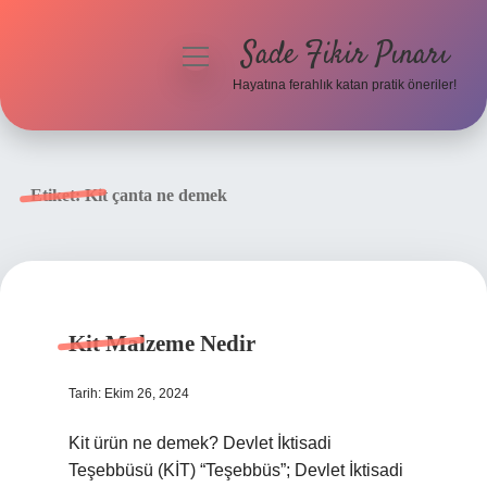
Sade Fikir Pınarı
menüyü
aç
Hayatına ferahlık katan pratik öneriler!
Anasayfa
Gizlilik Politikası
Etiket:
Kit çanta ne demek
Yasal Uyarı
Hakkımızda
Kit Malzeme Nedir
Tarih: Ekim 26, 2024
Kit ürün ne demek? Devlet İktisadi
Teşebbüsü (KİT) “Teşebbüs”; Devlet İktisadi