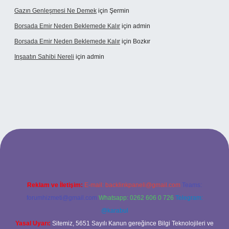
Gazın Genleşmesi Ne Demek
için
Şermin
Borsada Emir Neden Beklemede Kalır
için
admin
Borsada Emir Neden Beklemede Kalır
için
Bozkır
Inşaatın Sahibi Nereli
için
admin
ww.hiltonbetx.org/
Reklam ve İletişim:
E-mail:
backlinkpaneli@gmail.com
Teams:
forumhizmeti@gmail.com
Whatsapp: 0262 606 0 726
Telegram:
@karabul
Yasal Uyarı:
Sitemiz, 5651 Sayılı Kanun gereğince Bilgi Teknolojileri ve